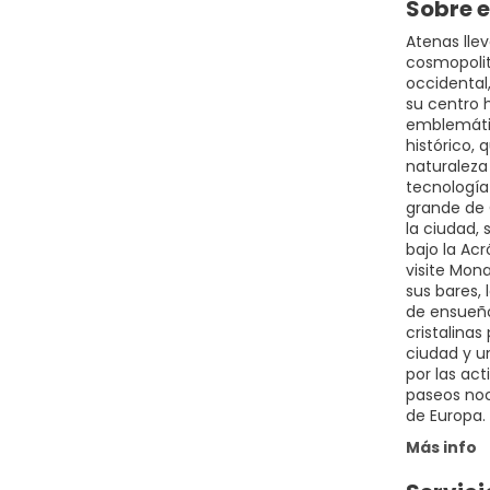
Sobre e
Atenas lle
cosmopolit
occidental,
su centro h
emblemátic
histórico, 
naturaleza
tecnología
grande de G
la ciudad, 
bajo la Acr
visite Mon
sus bares,
de ensueño
cristalina
ciudad y u
por las ac
paseos noc
de Europa.
Más info