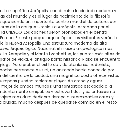
 en la magnífica Acrópolis, que domina la ciudad moderna y
s del mundo y es el lugar de nacimiento de la filosofía
ga sigue siendo un importante centro mundial de cultura, con
ctos de la antigua Grecia. La Acrópolis, coronada por el
la UNESCO. Los coches fueron prohibidos en el centro
uropa. En este parque arqueológico, los visitantes verán la
de la Nueva Acrópolis, una estructura moderna de alta
Museo Arqueológico Nacional, el museo arqueológico más
o. La Acrópolis y el Monte Lycabettus, los puntos más altos de
parte de Plaka, el antiguo barrio histórico. Plaka se encuentra
iego. Para probar el estilo de vida ateniense hedonista,
 noche pertenece a Psirri, un animado barrio conocido por
e del centro de la ciudad, una magnífica costa ofrece vistas
 europeas pueden reclamar playas de arena y aguas
e lo mejor de ambos mundos: una fantástica escapada a la
rendentemente amigables y extrovertidos, y su entusiasmo
 viajero más duro dedicará tiempo a interminables cafés y
 la ciudad, mucho después de quedarse dormido en el resto