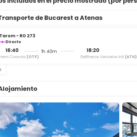
os incluidos en el precio mostrado (por per
Transporte de Bucarest a Atenas
Tarom - RO 273
Directo
16:40
18:20
1h 40m
Henri Coanda
(OTP)
Eleftherios Venizelos Intl
(ATH)
s
Alojamiento