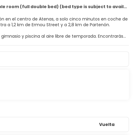
Superior Acropolis Double room (full double bed) (bed type is subject to availability)
ión en el centro de Atenas, a solo cinco minutos en coche de
demás, este hotel se encuentra a 1,2 km de Ermou Street y a 2,8 km de Partenón.
 gimnasio y piscina al aire libre de temporada. Encontrarás
con máquina de café espresso y Smart TV. La conexión wifi
 canales digitales. El cuarto de baño está provisto de
uyen cafetera y tetera, cortinas opacas y teléfono.
no bufé todos los días de 07:00 a 10:00 con un coste
paje a tu disposición.
Vuelta