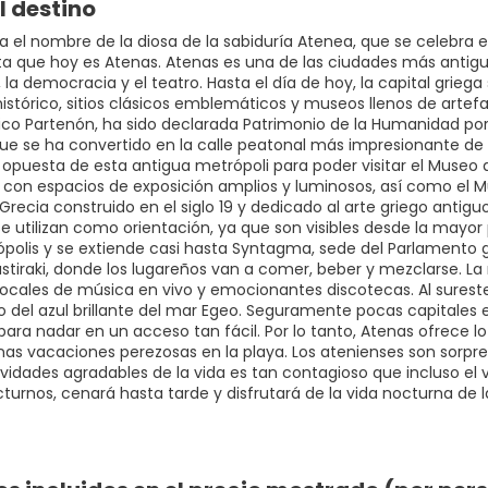
l destino
va el nombre de la diosa de la sabiduría Atenea, que se celebra
a que hoy es Atenas. Atenas es una de las ciudades más antigua
 la democracia y el teatro. Hasta el día de hoy, la capital grie
istórico, sitios clásicos emblemáticos y museos llenos de artefa
o Partenón, ha sido declarada Patrimonio de la Humanidad por 
que se ha convertido en la calle peatonal más impresionante de E
 opuesta de esta antigua metrópoli para poder visitar el Museo 
 con espacios de exposición amplios y luminosos, así como el 
recia construido en el siglo 19 y dedicado al arte griego antigu
se utilizan como orientación, ya que son visibles desde la mayor 
ópolis y se extiende casi hasta Syntagma, sede del Parlamento gr
astiraki, donde los lugareños van a comer, beber y mezclarse. La
 locales de música en vivo y emocionantes discotecas. Al surest
 del azul brillante del mar Egeo. Seguramente pocas capitales
s para nadar en un acceso tan fácil. Por lo tanto, Atenas ofrec
nas vacaciones perezosas en la playa. Los atenienses son sorp
tividades agradables de la vida es tan contagioso que incluso el
turnos, cenará hasta tarde y disfrutará de la vida nocturna de