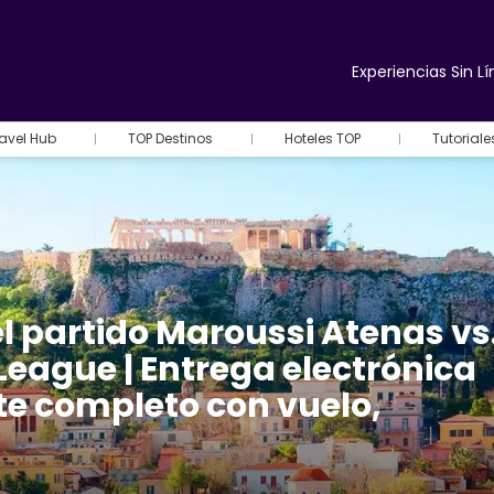
Experiencias Sin Lí
avel Hub
TOP Destinos
Hoteles TOP
Tutorial
l partido Maroussi Atenas vs
 League | Entrega electrónica
te completo con vuelo,