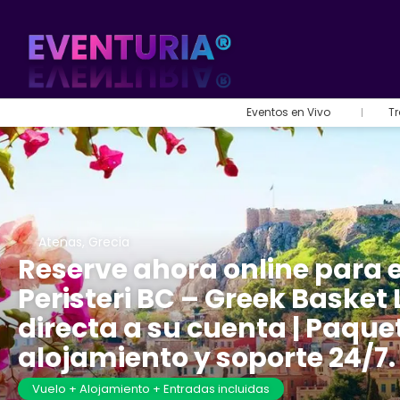
Eventos en Vivo
Tr
Atenas, Grecia
Reserve ahora online para e
Peristeri BC – Greek Basket
directa a su cuenta | Paque
alojamiento y soporte 24/7.
Vuelo + Alojamiento + Entradas incluidas