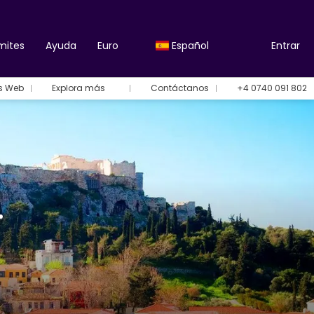
mites
Ayuda
Euro
Español
Entrar
es Web
Explora más
Contáctanos
+4 0740 091 802
.