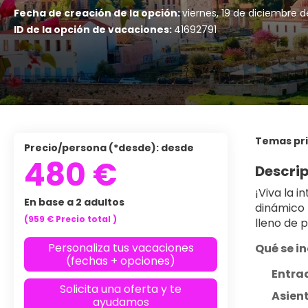
Fecha de creación de la opción:
viernes, 19 de diciembre 
ID de la opción de vacaciones:
41692791
Temas pri
Precio/persona (*desde): desde
480 €
Descrip
¡Viva la i
En base a 2 adultos
dinámico 
(959 €
Precio total
)
lleno de 
Personaliza tus vacaciones
Qué se in
(fechas + opciones)
Entra
Solicita una oferta y te
Asien
ayudamos