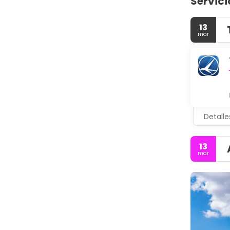
Servici
13
mar
Detalle
13
mar