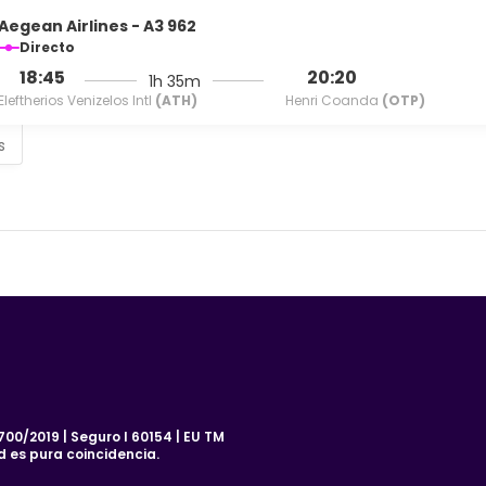
Aegean Airlines - A3 962
Directo
18:45
20:20
1h 35m
Eleftherios Venizelos Intl
(ATH)
Henri Coanda
(OTP)
s
00/2019 | Seguro I 60154 | EU TM
d es pura coincidencia.