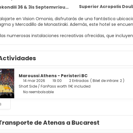
dili 36 & 3is Septemvriou, Athens 104 32
 alojarte en Vision Omonia, disfrutarás de una fantástica ubicac
Plaza Syntagma y Mercadillo de Monastiraki. A
 las numerosas instalaciones recreativas ofrecidas, que incluyen
xión a Internet wifi gratis y servicios de conserjería.
s como en tu propia casa en cualquiera de las 42 habitaciones 
Actividades
mantendrá en contacto con los tuyos. Además, podrás disfrutar de
zal de ducha tipo lluvia y bidés. Entre las comodidades, se incl
nia sirve deliciosas comidas en Restaurant. Se ofrece un desayu
Maroussi Athens - Peristeri BC
14 mar 2026
19:00
2 Entradas
(
Bilet de intrare: 2
)
Short Side / FanPass worth 11€ included
torería, un servicio de recepción las 24 horas y consigna de equi
No reembolsable
s
Transporte de Atenas a Bucarest