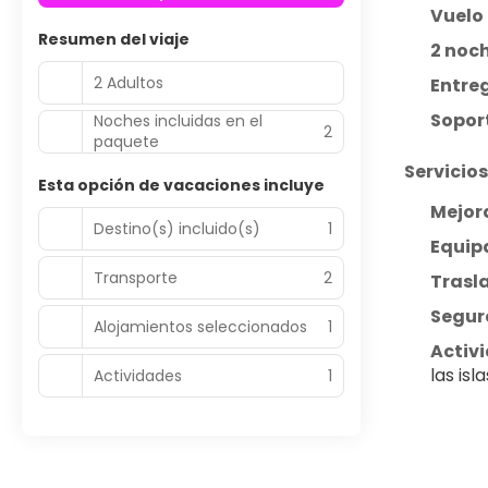
Vuelo 
Resumen del viaje
2 noc
2 Adultos
Entreg
Soport
Noches incluidas en el
2
paquete
Servicio
Esta opción de vacaciones incluye
Mejora
Destino(s) incluido(s)
1
Equip
Transporte
2
Trasl
Segur
Alojamientos seleccionados
1
Activi
las isl
Actividades
1