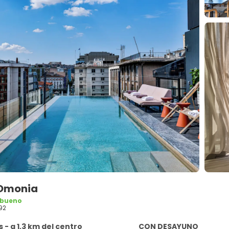
 Omonia
 bueno
92
 - a 1,3 km del centro
CON DESAYUNO