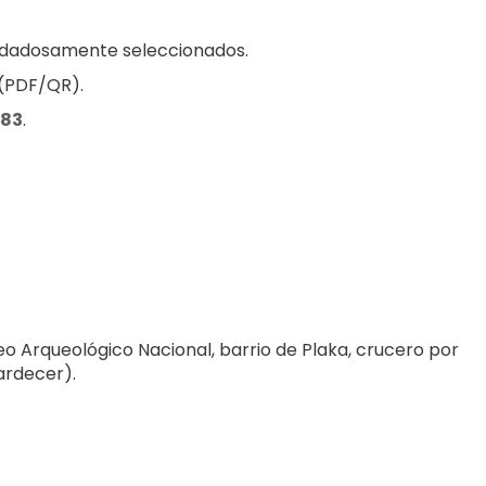
uidadosamente seleccionados.
 (PDF/QR).
983
.
seo Arqueológico Nacional, barrio de Plaka, crucero por 
tardecer).