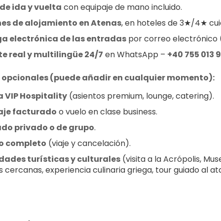
de ida y vuelta
 con equipaje de mano incluido.
hes de alojamiento en Atenas
, en hoteles de 3★/4★ c
a electrónica de las entradas
 por correo electrónico
e real y multilingüe 24/7
 en WhatsApp – 
+40 755 013 
s opcionales (puede añadir en cualquier momento):
 VIP Hospitality
 (asientos premium, lounge, catering).
aje facturado
 o vuelo en clase business.
ado privado o de grupo
.
o completo
 (viaje y cancelación).
dades turísticas y culturales
 (visita a la Acrópolis, Mu
as cercanas, experiencia culinaria griega, tour guiado al a