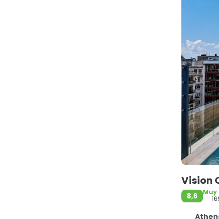
Vision
Muy
8,6
16
Athens