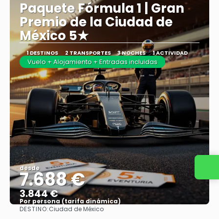
Paquete Fórmula 1 | Gran
Premio de la Ciudad de
México 5★
1 DESTINOS
2 TRANSPORTES
3 NOCHES
1 ACTIVIDAD
Vuelo + Alojamiento + Entradas incluidas
desde
7.688 €
3.844 €
Por persona (tarifa dinámica)
DESTINO:
Ciudad de México
Ver más