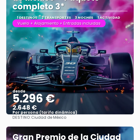
completo 3*
1 DESTINOS
2 TRANSPORTES
3 NOCHES
1 ACTIVIDAD
Vuelo + Alojamiento + Entradas incluidas
desde
5.296 €
2.648 €
Por persona (tarifa dinámica)
DESTINO:
Ciudad de México
Ver más
Gran Premio de la Ciudad