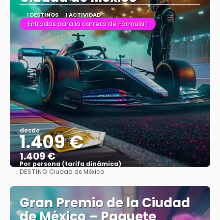
1 DESTINOS
1 ACTIVIDAD
Entradas para la carrera de Fórmula 1
desde
1.409 €
1.409 €
Por persona (tarifa dinámica)
DESTINO:
Ciudad de México
Ver más
Gran Premio de la Ciudad
de México – Paquete