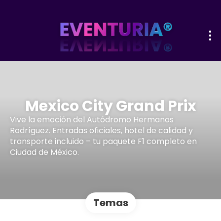
Mexico City Grand Prix
Vive la emoción del Autódromo Hermanos
Rodríguez. Entradas oficiales, hotel de calidad y
transporte incluido – tu paquete F1 completo en
Ciudad de México.
Temas