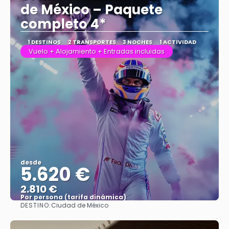
de México – Paquete
completo 4*
1 DESTINOS
2 TRANSPORTES
3 NOCHES
1 ACTIVIDAD
Vuelo + Alojamiento + Entradas incluidas
desde
5.620 €
2.810 €
Por persona (tarifa dinámica)
DESTINO:
Ciudad de México
Ver más