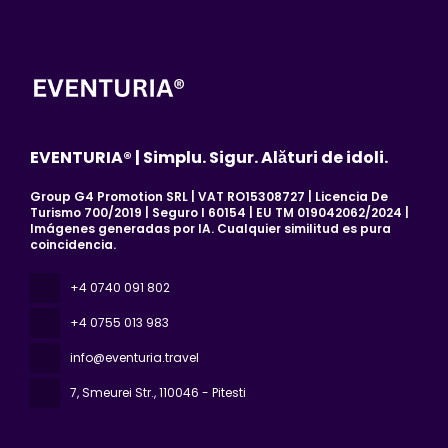
EVENTURIA® | Simplu. Sigur. Alături de idoli.
Group G4 Promotion SRL | VAT RO15308727 | Licencia De
Turismo 700/2019 | Seguro I 60154 | EU TM 019042062/2024 |
Imágenes generadas por IA. Cualquier similitud es pura
coincidencia.
+4 0740 091 802
+4 0755 013 983
info@eventuria.travel
7, Smeurei Str.
, 110046 - Pitesti