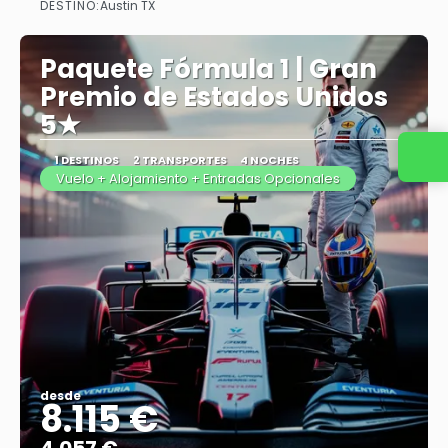
DESTINO:
Austin TX
Ver más
Paquete Fórmula 1 | Gran
Premio de Estados Unidos
5★
1 DESTINOS
2 TRANSPORTES
4 NOCHES
Vuelo + Alojamiento + Entradas Opcionales
desde
8.115 €