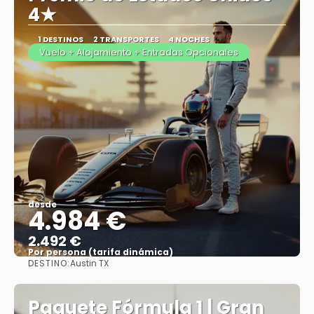
4★
1 DESTINOS
2 TRANSPORTES
4 NOCHES
Vuelo + Alojamiento + Entradas Opcionales
desde
4.984 €
2.492 €
Por persona (tarifa dinámica)
DESTINO:
Austin TX
Ver más
Paquete Fórmula 1 | Gran