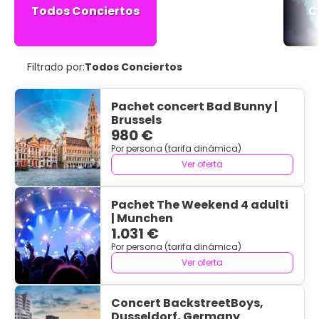
Todos Conciertos
C
Filtrado por:
Todos Conciertos
Pachet concert Bad Bunny |
Brussels
980 €
Por persona (tarifa dinámica)
Ver oferta
Pachet The Weekend 4 adulti
| Munchen
1.031 €
Por persona (tarifa dinámica)
Ver oferta
Concert BackstreetBoys,
Dusseldorf, Germany