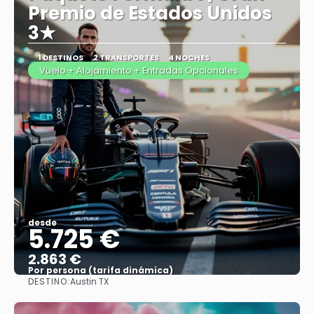
Premio de Estados Unidos
3★
1 DESTINOS
2 TRANSPORTES
4 NOCHES
Vuelo + Alojamiento + Entradas Opcionales
desde
5.725 €
2.863 €
Por persona (tarifa dinámica)
DESTINO:
Austin TX
Ver más