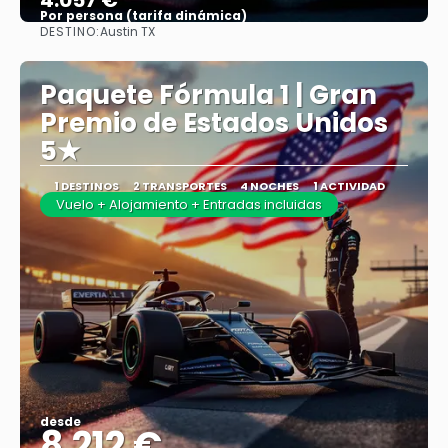
4.057 €
Por persona (tarifa dinámica)
DESTINO:
Austin TX
Ver más
Paquete Fórmula 1 | Gran
Premio de Estados Unidos
5★
1 DESTINOS
2 TRANSPORTES
4 NOCHES
1 ACTIVIDAD
Vuelo + Alojamiento + Entradas incluidas
desde
8.212 €