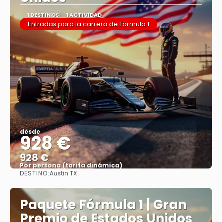
1 DESTINOS
1 ACTIVIDAD
Entradas para la carrera de Fórmula 1
desde
928 €
928 €
Por persona (tarifa dinámica)
DESTINO:
Austin TX
Ver más
Paquete Fórmula 1 | Gran
Premio de Estados Unidos