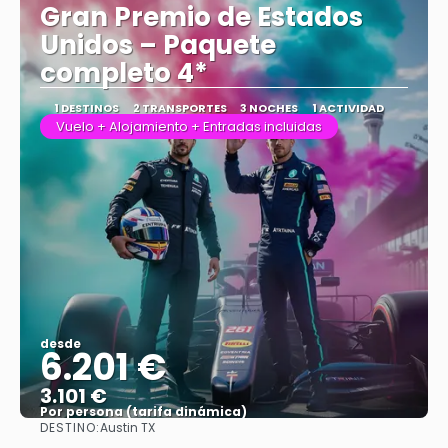
Gran Premio de Estados
Unidos – Paquete
completo 4*
1 DESTINOS
2 TRANSPORTES
3 NOCHES
1 ACTIVIDAD
Vuelo + Alojamiento + Entradas incluidas
desde
6.201 €
3.101 €
Por persona (tarifa dinámica)
DESTINO:
Austin TX
Ver más