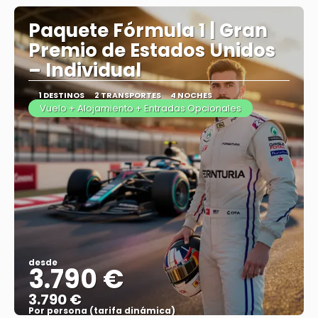
Paquete Fórmula 1 | Gran
Premio de Estados Unidos
– Individual
1 DESTINOS
2 TRANSPORTES
4 NOCHES
Vuelo + Alojamiento + Entradas Opcionales
desde
3.790 €
3.790 €
Por persona (tarifa dinámica)