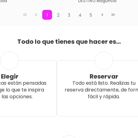
DESTINO:
sboa
Maguncia
Ver más
Ver más
1
2
3
4
5
Todo lo que tienes que hacer es...
Elegir
Reservar
cas están pensadas
Todo está listo. Realizas tu
ige lo que te inspira
reserva directamente, de for
 las opciones.
fácil y rápida.