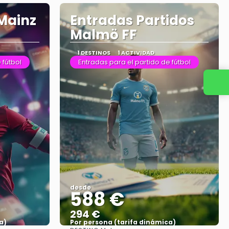
Mainz
Entradas Partidos
Malmö FF
1 DESTINOS
1 ACTIVIDAD
 fútbol
Entradas para el partido de fútbol
desde
588 €
294 €
a)
Por persona (tarifa dinámica)