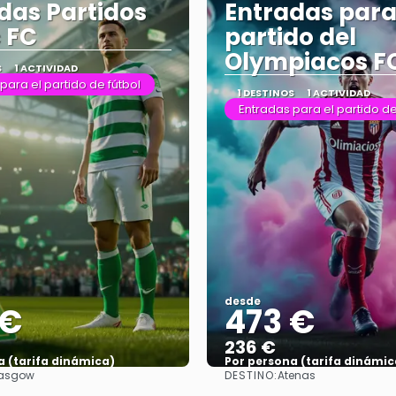
das Partidos
Entradas para
c FC
partido del
Olympiacos F
S
1 ACTIVIDAD
para el partido de fútbol
1 DESTINOS
1 ACTIVIDAD
Entradas para el partido de
desde
 €
473 €
236 €
a (tarifa dinámica)
Por persona (tarifa dinámic
DESTINO:
asgow
Atenas
Ver más
Ver más