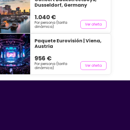
Dusseldorf, Germany
1.040 €
Por persona (tarifa
Ver oferta
dinámica)
Paquete Eurovisión | Viena,
Austria
956 €
Por persona (tarifa
Ver oferta
dinámica)