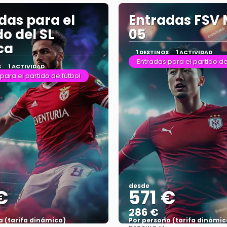
das para el
Entradas FSV 
do del SL
05
ca
1 DESTINOS
1 ACTIVIDAD
Entradas para el partido de
S
1 ACTIVIDAD
para el partido de fútbol
desde
€
571 €
286 €
a (tarifa dinámica)
Por persona (tarifa dinámic