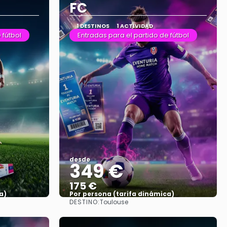
FC
1 DESTINOS
1 ACTIVIDAD
 fútbol
Entradas para el partido de fútbol
desde
349 €
175 €
a)
Por persona (tarifa dinámica)
DESTINO:
Toulouse
Ver más