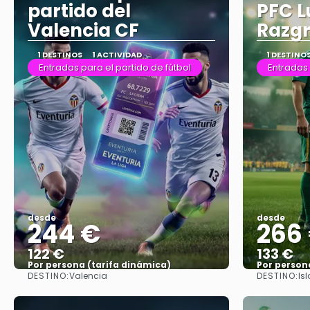
partido del
PFC L
Valencia CF
Razg
1 DESTINOS
1 ACTIVIDAD
1 DESTINO
Entradas para el partido de fútbol
Entradas 
desde
desde
244 €
266
122 €
133 €
Por persona (tarifa dinámica)
Por person
DESTINO:
DESTINO:
Valencia
Is
Ver más