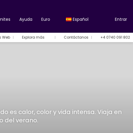
mites
Ayuda
Euro
Español
Entrar
es Web
Explora más
Contáctanos
+4 0740 091 802
o es calor, color y vida intensa. Viaja en
ro del verano.