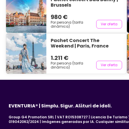
Brussels
980 €
Por persona (tarifa
Ver oferta
dinámica)
Pachet Concert The
Weekend | Paris, France
1.211 €
Por persona (tarifa
Ver oferta
dinámica)
EVENTURIA® | Simplu. Sigur. Alături de idoli.
Group G4 Promotion SRL | VAT RO15308727 | Licencia De Turismo 7
019042062/2024 | Imágenes generadas por IA. Cualquier similitu