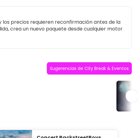
 los precios requieren reconfirmación antes de la
salida, crea un nuevo paquete desde cualquier motor
Sugerencias de City Break & Eventos
Con
Concert BackstreetBoys,