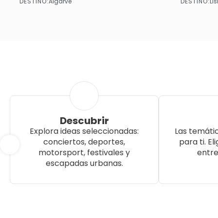
DESTINO:
DESTINO:
Algarve
Li
Ver más
Descubrir
Explora ideas seleccionadas:
Las temáti
conciertos, deportes,
para ti. El
motorsport, festivales y
entre
escapadas urbanas.