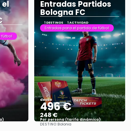
 el
Entradas Partidos
Bologna FC
C
1 DESTINOS
1 ACTIVIDAD
Entradas para el partido de fútbol
 fútbol
desde
496 €
248 €
a)
Por persona (tarifa dinámica)
DESTINO:
Bolonia
Ver más