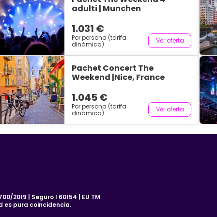
adulti | Munchen
1.031 €
Por persona (tarifa
Ver oferta
dinámica)
Pachet Concert The
Weekend |Nice, France
1.045 €
Por persona (tarifa
Ver oferta
dinámica)
00/2019 | Seguro I 60154 | EU TM
d es pura coincidencia.