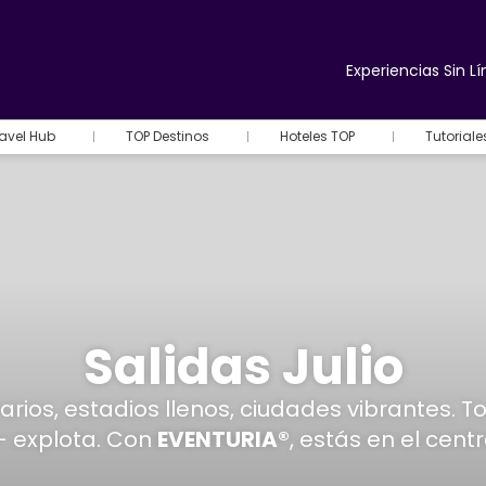
Experiencias Sin Lí
avel Hub
TOP Destinos
Hoteles TOP
Tutorial
Salidas Julio
ios, estadios llenos, ciudades vibrantes. Tod
– explota. Con
EVENTURIA®
, estás en el cent