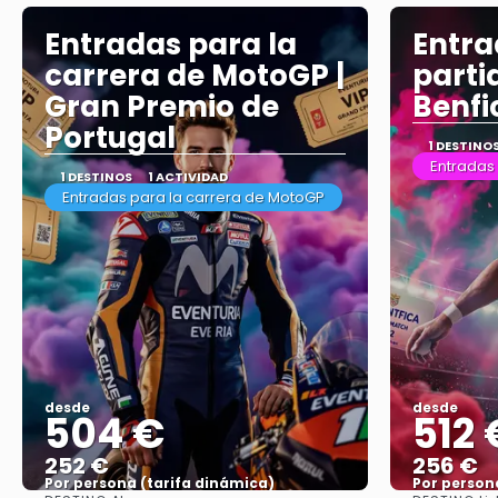
Entradas para la
Entra
carrera de MotoGP |
parti
Gran Premio de
Benfi
Portugal
1 DESTINO
Entradas 
1 DESTINOS
1 ACTIVIDAD
Entradas para la carrera de MotoGP
desde
desde
504 €
512 
252 €
256 €
Por persona (tarifa dinámica)
Por person