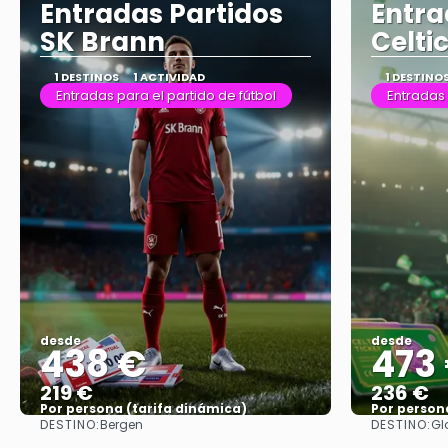
Entradas Partidos
Entra
SK Brann
Celti
1 DESTINOS
1 ACTIVIDAD
1 DESTINO
Entradas para el partido de fútbol
Entradas 
desde
desde
438 €
473
219 €
236 €
Por persona (tarifa dinámica)
Por person
DESTINO:
DESTINO:
Bergen
Gl
Ver más