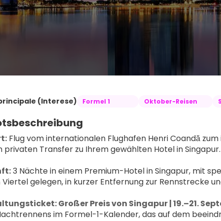
principale (Interese)
Formel 1
Oktober-Reisen
tsbeschreibung
t:
 Flug vom internationalen Flughafen Henri Coandă zum i
 privaten Transfer zu Ihrem gewählten Hotel in Singapur.
ft:
 3 Nächte in einem Premium-Hotel in Singapur, mit spe
 Viertel gelegen, in kurzer Entfernung zur Rennstrecke u
ltungsticket: Großer Preis von Singapur | 19.–21. Se
Nachtrennens im Formel-1-Kalender, das auf dem beeindruc