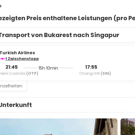
s
zeigten Preis enthaltene Leistungen (pro P
Transport von Bukarest nach Singapur
Turkish Airlines
1 Zwischenstopp
21:45
17:55
15h 10min
Henri Coanda
(OTP)
Changi Intl
(SIN)
inzelheiten
Unterkunft