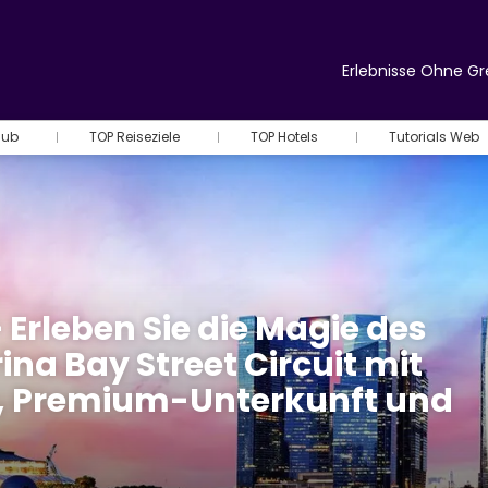
Erlebnisse Ohne G
Hub
TOP Reiseziele
TOP Hotels
Tutorials Web
 Erleben Sie die Magie des
a Bay Street Circuit mit
g, Premium-Unterkunft und