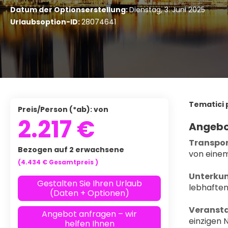
Datum der Optionserstellung:
Dienstag, 3. Juni 2025
Urlaubsoption-ID:
28074641
Tematici 
Preis/Person (*ab): von
2.217 €
Angebo
Transpor
Bezogen auf 2 erwachsene
von einem
(4.434 €
Gesamtpreis
)
Unterkun
Gestalten Sie Ihren Urlaub
lebhaften
(Daten + Optionen)
Veransta
Angebot anfragen – wir
einzigen 
helfen Ihnen