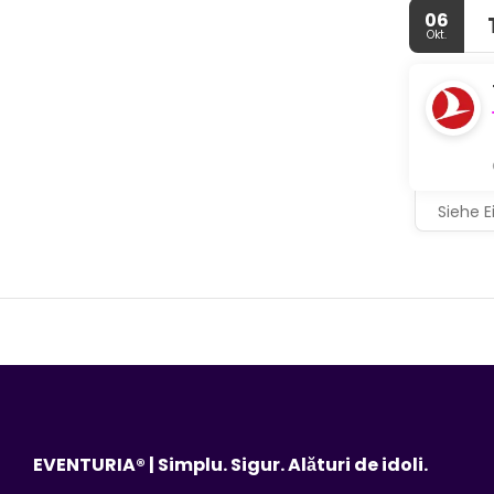
06
Okt.
Siehe E
EVENTURIA® | Simplu. Sigur. Alături de idoli.