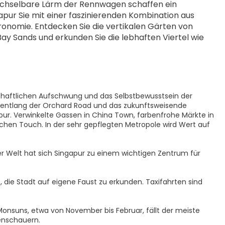
echselbare Lärm der Rennwagen schaffen ein 
pur Sie mit einer faszinierenden Kombination aus 
tronomie. Entdecken Sie die vertikalen Gärten von 
y Sands und erkunden Sie die lebhaften Viertel wie 
schaftlichen Aufschwung und das Selbstbewusstsein der
ste entlang der Orchard Road und das zukunftsweisende
apur. Verwinkelte Gassen in China Town, farbenfrohe Märkte in
atischen Touch. In der sehr gepflegten Metropole wird Wert auf
r Welt hat sich Singapur zu einem wichtigen Zentrum für
 die Stadt auf eigene Faust zu erkunden. Taxifahrten sind
Monsuns, etwa von November bis Februar, fällt der meiste