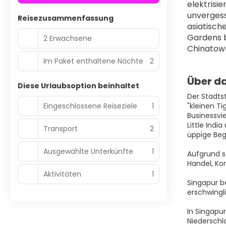
elektrisi
unvergess
Reisezusammenfassung
asiatisch
Gardens b
2 Erwachsene
Chinatown
Im Paket enthaltene Nächte
2
Über da
Diese Urlaubsoption beinhaltet
Der Stadts
Eingeschlossene Reiseziele
1
"kleinen T
Businessvi
Little Indi
Transport
2
üppige Beg
Ausgewählte Unterkünfte
1
Aufgrund s
Handel, Ko
Aktivitäten
1
Singapur b
erschwingli
In Singapu