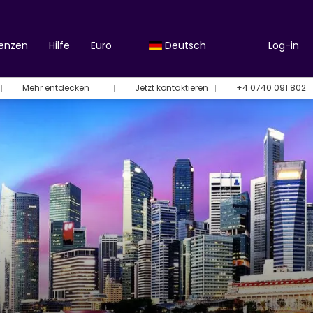
renzen
Hilfe
Euro
Deutsch
Log-in
Mehr entdecken
Jetzt kontaktieren
+4 0740 091 802