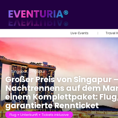
Live-Events
Travel 
Singapur, Singapur
Großer Preis von Singapur –
Nachtrennens auf dem Marin
einem Komplettpaket: Flu
garantierte Rennticket
Flug + Unterkunft + Tickets inklusive