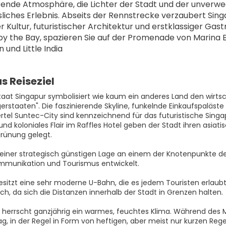
erende Atmosphäre, die Lichter der Stadt und der unverw
liches Erlebnis. Abseits der Rennstrecke verzaubert Singa
er Kultur, futuristischer Architektur und erstklassiger Gas
y the Bay, spazieren Sie auf der Promenade von Marina Ba
 und Little India
s Reiseziel
taat Singapur symbolisiert wie kaum ein anderes Land den wirt
igerstaaten". Die faszinierende Skyline, funkelnde Einkaufspalä
ertel Suntec-City sind kennzeichnend für das futuristische Sing
a und koloniales Flair im Raffles Hotel geben der Stadt ihren asi
rünung gelegt.
einer strategisch günstigen Lage an einem der Knotenpunkte de
mmunikation und Tourismus entwickelt.
esitzt eine sehr moderne U-Bahn, die es jedem Touristen erlaubt,
ch, da sich die Distanzen innerhalb der Stadt in Grenzen halten.
r herrscht ganzjährig ein warmes, feuchtes Klima. Während des 