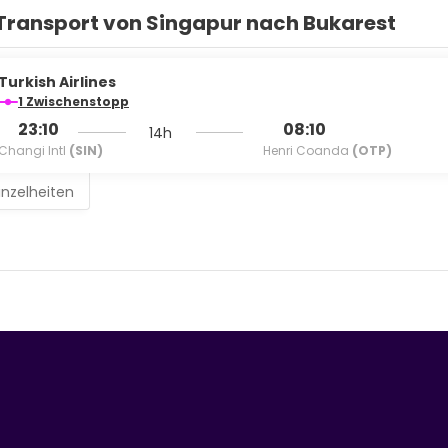
Transport von Singapur nach Bukarest
Turkish Airlines
1 Zwischenstopp
23:10
08:10
14h
Changi Intl
(SIN)
Henri Coanda
(OTP)
inzelheiten