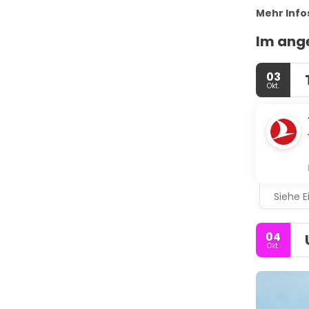
Mehr Info
Im ange
03
Okt.
Siehe E
04
Okt.