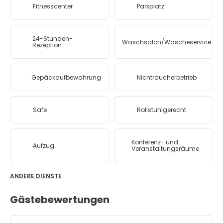
Fitnesscenter
Parkplatz
24-Stunden-
Waschsalon/Wäscheservice
Rezeption
Gepäckaufbewahrung
Nichtraucherbetrieb
Safe
Rollstuhlgerecht
Konferenz- und
Aufzug
Veranstaltungsräume
ANDERE DIENSTE
Gästebewertungen