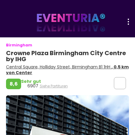
Birmingham
Crowne Plaza Birmingham City Centre
by IHG
Central Square, Holliday Street, Birmingham B1 1HH
, 0,5 km
von Center
Sehr gut
8,6
6907
Siehe Partituren