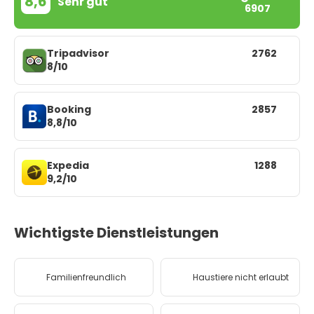
8,6
Sehr gut
6907
Tripadvisor
2762
8/10
Booking
2857
8,8/10
Expedia
1288
9,2/10
Wichtigste Dienstleistungen
Familienfreundlich
Haustiere nicht erlaubt