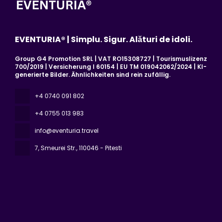
EVENTURIA® | Simplu. Sigur. Alături de idoli.
Group G4 Promotion SRL | VAT RO15308727 | Tourismuslizenz
700/2019 | Versicherung I 60154 | EU TM 019042062/2024 | KI-
generierte Bilder. Ähnlichkeiten sind rein zufällig.
+4 0740 091 802
+4 0755 013 983
info@eventuria.travel
7, Smeurei Str.
, 110046 - Pitesti