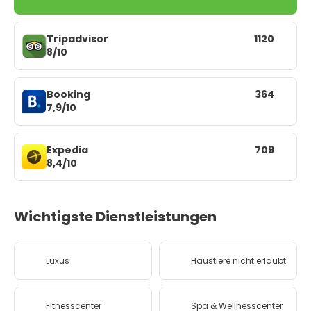
Tripadvisor
1120
8/10
Booking
364
7,9/10
Expedia
709
8,4/10
Wichtigste Dienstleistungen
Luxus
Haustiere nicht erlaubt
Fitnesscenter
Spa & Wellnesscenter