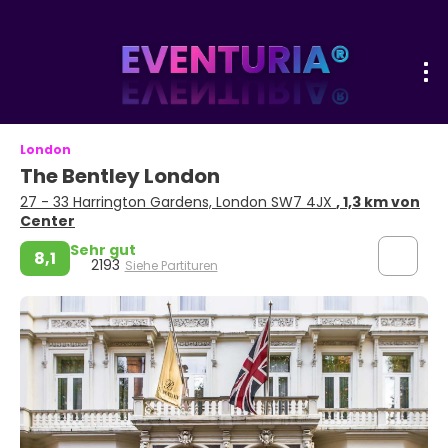
London
The Bentley London
27 - 33 Harrington Gardens, London SW7 4JX
, 1,3 km von
Center
Sehr gut
8,1
2193
Siehe Partituren