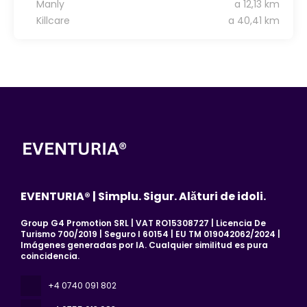
Manly
a 12,13 km
Killcare
a 40,41 km
EVENTURIA® | Simplu. Sigur. Alături de idoli.
Group G4 Promotion SRL | VAT RO15308727 | Licencia De
Turismo 700/2019 | Seguro I 60154 | EU TM 019042062/2024 |
Imágenes generadas por IA. Cualquier similitud es pura
coincidencia.
+4 0740 091 802