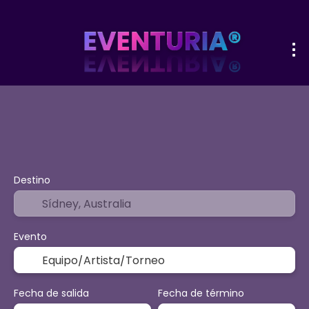
+
Deporte y Eventos
Actividades
O
Vuelo + Hotel
Destino
Evento
Fecha de salida
Fecha de término