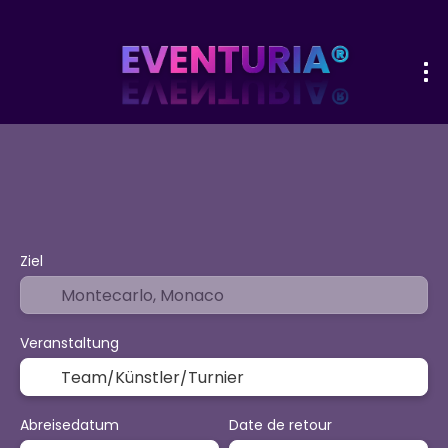
+
Sport & Events
Aktivitäten
Urlaub
Flug + Hotel
Ziel
Veranstaltung
Abreisedatum
Date de retour