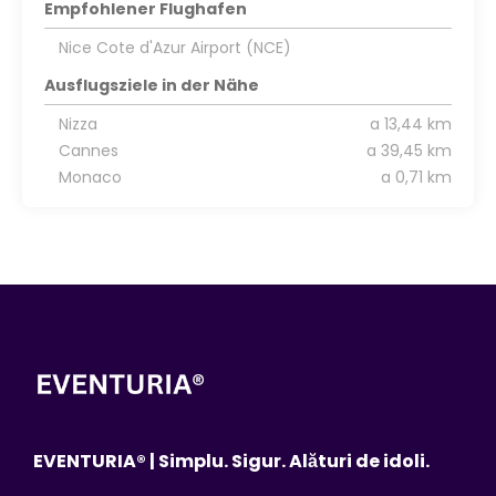
Empfohlener Flughafen
Nice Cote d'Azur Airport (NCE)
Ausflugsziele in der Nähe
Nizza
a 13,44 km
Cannes
a 39,45 km
Monaco
a 0,71 km
EVENTURIA® | Simplu. Sigur. Alături de idoli.