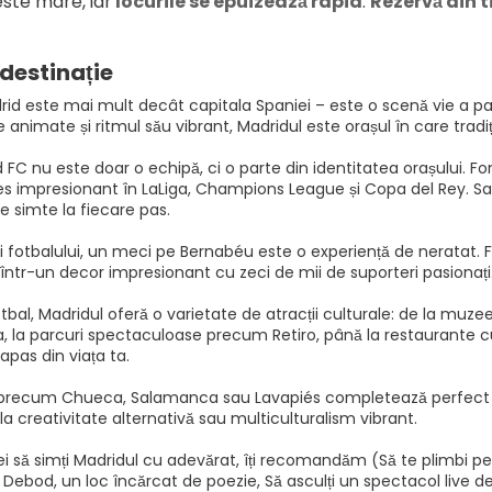
ste mare, iar
 locurile se epuizează rapid
. 
Rezervă din t
destinație
id este mai mult decât capitala Spaniei – este o scenă vie a pas
ele animate și ritmul său vibrant, Madridul este orașul în care tr
 FC nu este doar o echipă, ci o parte din identitatea orașului. Fon
s impresionant în LaLiga, Champions League și Copa del Rey. Sa
se simte la fiecare pas.
i fotbalului, un meci pe Bernabéu este o experiență de neratat. F
într-un decor impresionant cu zeci de mii de suporteri pasionați
tbal, Madridul oferă o varietate de atracții culturale: de la muz
, la parcuri spectaculoase precum Retiro, până la restaurante c
pas din viața ta.
 precum Chueca, Salamanca sau Lavapiés completează perfect ex
, la creativitate alternativă sau multiculturalism vibrant.
ei să simți Madridul cu adevărat, îți recomandăm (Să te plimbi pe G
Debod, un loc încărcat de poezie, Să asculți un spectacol live d