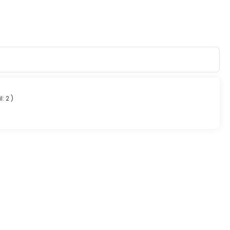
l: 2
)