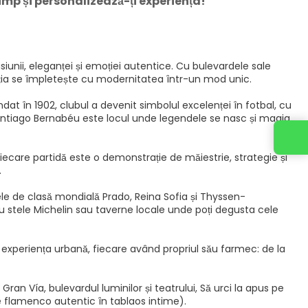
imp și personalizează-ți experiența!
iunii, eleganței și emoției autentice. Cu bulevardele sale
adiția se împletește cu modernitatea într-un mod unic.
dat în 1902, clubul a devenit simbolul excelenței în fotbal, cu
ntiago Bernabéu este locul unde legendele se nasc și magia
iecare partidă este o demonstrație de măiestrie, strategie și
.
eele de clasă mondială Prado, Reina Sofia și Thyssen-
u stele Michelin sau taverne locale unde poți degusta cele
periența urbană, fiecare având propriul său farmec: de la
ran Vía, bulevardul luminilor și teatrului, Să urci la apus pe
e flamenco autentic în tablaos intime).