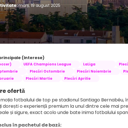
tivitate:
marți, 19 august 2025
principale (Interese)
occer)
UEFA Champions League
LaLiga
Plec
eptembrie
Plecări Octombrie
Plecări Noiembrie
Pl
ebruarie
Plecări Martie
Plecări Aprilie
re ofertă
moția fotbalului de top pe stadionul Santiago Bernabéu, în 
ți dorești o experiență premium la unul dintre cele mai pres
reale și sigure, exact acolo unde bate inima fotbalului spani
nclus în pachetul de bază: