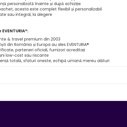
ță personalizată înainte și după achiziție
achet, acesta este complet flexibil și personalizabil
rate sau integral, la alegere
e EVENTURIA®:
te & travel premium din 2003
riști din România și Europa au ales EVENTURIA®
ificate, parteneri oficiali, furnizori acreditați
uni low-cost sau riscante
ență totală, sfaturi oneste, echipă umană mereu alături