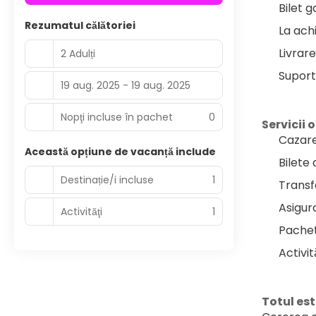
Bilet 
Rezumatul călătoriei
La achi
Livrar
2 Adulți
Suport
19 aug. 2025 - 19 aug. 2025
Nopţi incluse în pachet
0
Servicii 
Cazare
Această opțiune de vacanță include
Bilete
Destinație/i incluse
1
Transf
Asigur
Activităţi
1
Pachet
Activit
Totul est