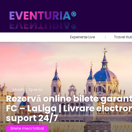
Experiențe Live
Travel Hu
Madrid, Spania
Rezervă online bilete garan
FC – LaLiga | Livrare electro
suport 24/7
Bilete meci fotbal