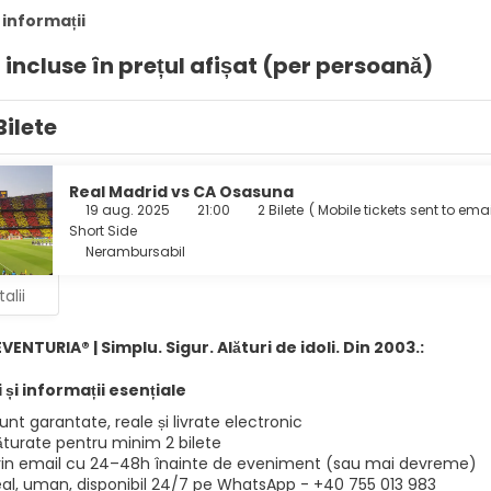
 informații
i incluse în prețul afișat (per persoană)
Bilete
Real Madrid vs CA Osasuna
19 aug. 2025
21:00
2 Bilete
(
Mobile tickets sent to emai
Short Side
Nerambursabil
alii
EVENTURIA® | Simplu. Sigur. Alături de idoli. Din 2003.:
 și informații esențiale
sunt garantate, reale și livrate electronic
lăturate pentru minim 2 bilete
prin email cu 24–48h înainte de eveniment (sau mai devreme)
eal, uman, disponibil 24/7 pe WhatsApp - +40 755 013 983