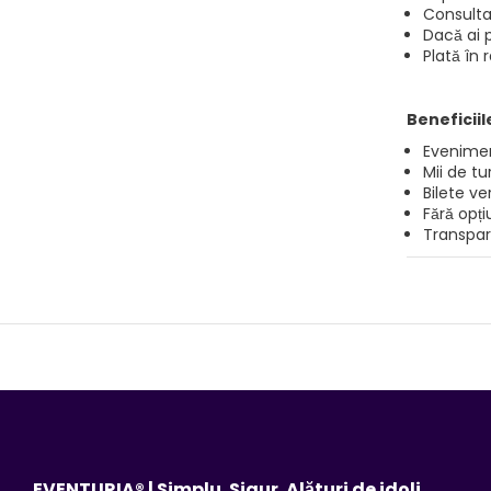
Consultan
Dacă ai p
Plată în 
Beneficiil
Evenimen
Mii de tu
Bilete ver
Fără opți
Transpar
EVENTURIA® | Simplu. Sigur. Alături de idoli.