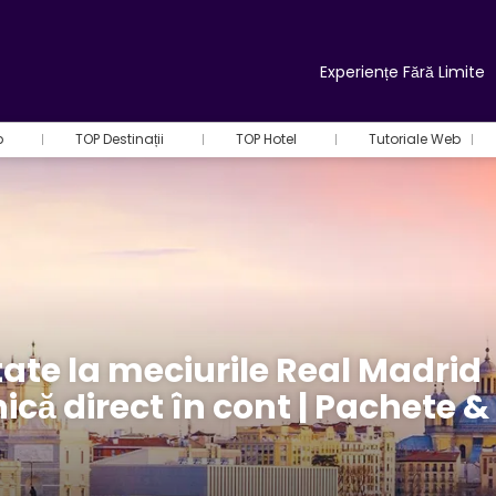
Experiențe Fără Limite
b
TOP Destinații
TOP Hotel
Tutoriale Web
tate la meciurile Real Madrid
nică direct în cont | Pachete &