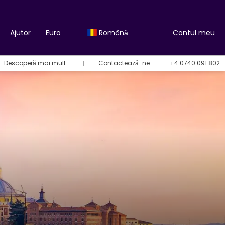
Ajutor
Euro
Română
Contul meu
Descoperă mai mult
Contactează-ne
+4 0740 091 802