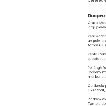
Cererea e
Despre 
Orasul Madr
largi, pieț
Real Madrid
un palmare
fotbalului 
Pentru fani
spectacol, 
Pe lângă fo
Bornemisza
mai bune ta
Cartierele
lux rafinat
Iar dacă vr
Templo de 