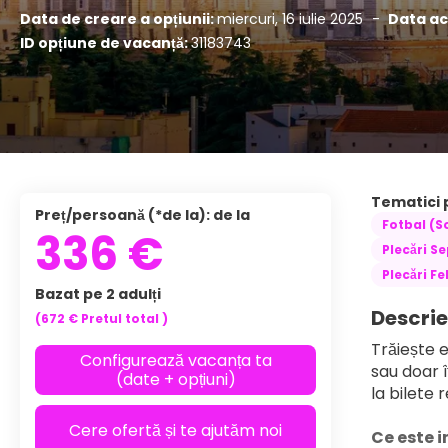
Data de creare a opțiunii:
miercuri, 16 iulie 2025
-
Data ac
ID opțiune de vacanță:
31183743
Tematici 
Preț/persoană (*de la): de la
Fotbal (S
336 €
Plecări S
Plecări F
Bazat pe 2 adulți
Descrie
(672 €
Pretul total
)
Trăiește e
Configurează vacanța ta
sau doar î
(date + opțiuni)
la bilete 
Cere ofertă și te ajutăm noi
Ce este i