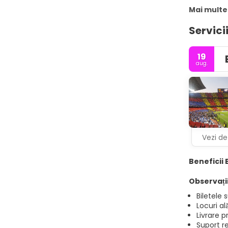
Mai multe
Servici
19
aug.
Vezi det
Beneficii 
Observații
Biletele 
Locuri a
Livrare 
Suport r