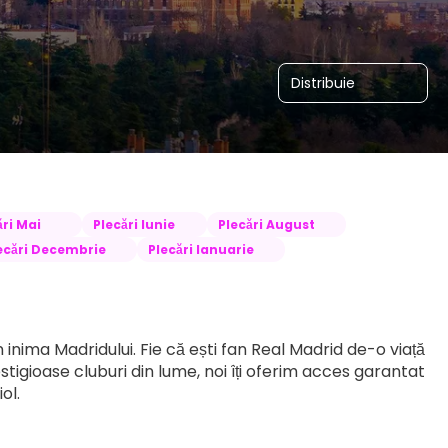
Distribuie
ări Mai
Plecări Iunie
Plecări August
ecări Decembrie
Plecări Ianuarie
inima Madridului. Fie că ești fan Real Madrid de-o viață 
tigioase cluburi din lume, noi îți oferim acces garantat 
ol.