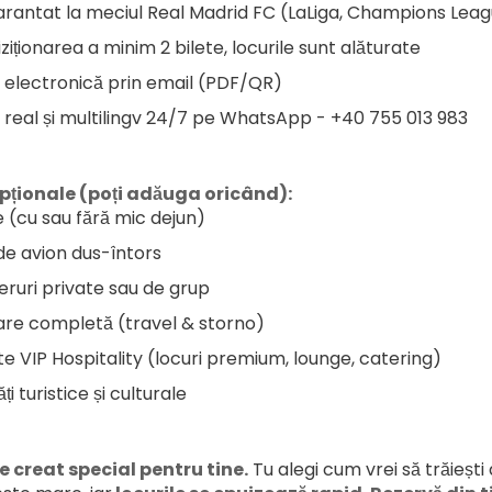
garantat la meciul Real Madrid FC (LaLiga, Champions Lea
ziționarea a minim 2 bilete, locurile sunt alăturate
e electronică prin email (PDF/QR)
 real și multilingv 24/7 pe WhatsApp - +40 755 013 983
opționale (poți adăuga oricând):
 (cu sau fără mic dejun)
 de avion dus-întors
eruri private sau de grup
are completă (travel & storno)
e VIP Hospitality (locuri premium, lounge, catering)
ăți turistice și culturale
e creat special pentru tine.
 Tu alegi cum vrei să trăieș