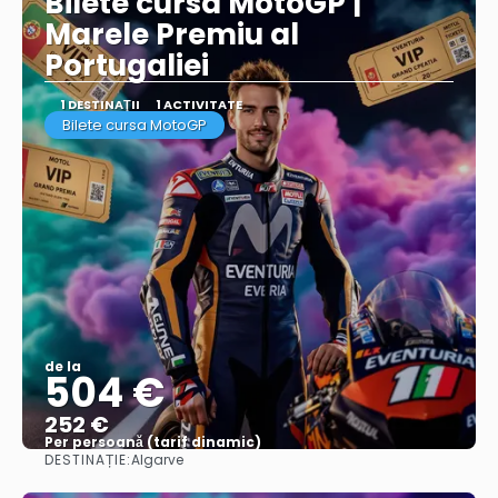
Bilete cursa MotoGP |
Marele Premiu al
Portugaliei
1 DESTINAŢII
1 ACTIVITATE
Bilete cursa MotoGP
de la
504 €
252 €
Per persoană (tarif dinamic)
DESTINAȚIE:
Algarve
Vezi mai multe