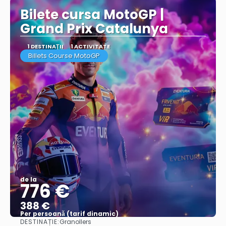
Bilete cursa MotoGP |
Grand Prix Catalunya
1 DESTINAŢII
1 ACTIVITATE
Billets Course MotoGP
de la
776 €
388 €
Per persoană (tarif dinamic)
DESTINAȚIE:
Granollers