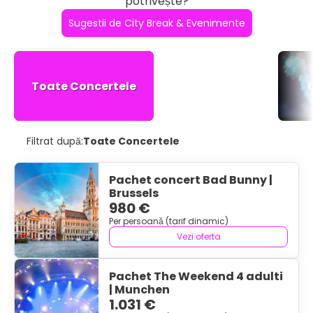
potrivește?
Sugestii de City Break & Evenimente
Toate Concertele
Filtrat după:
Toate Concertele
Pachet concert Bad Bunny |
Brussels
980 €
Per persoană (tarif dinamic)
Vezi oferta
Pachet The Weekend 4 adulti
| Munchen
1.031 €