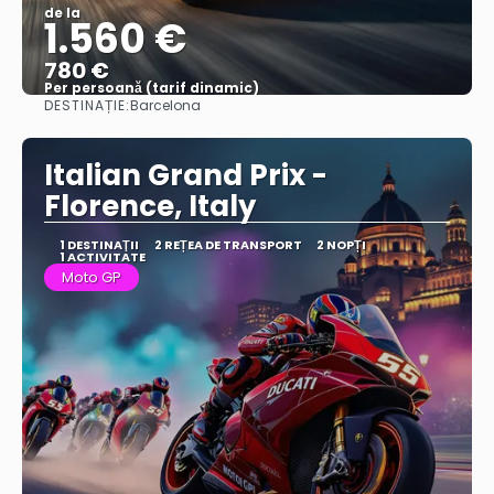
de la
1.560 €
780 €
Per persoană (tarif dinamic)
DESTINAȚIE:
Barcelona
Vezi mai multe
Italian Grand Prix -
Florence, Italy
1 DESTINAŢII
2 REȚEA DE TRANSPORT
2 NOPȚI
1 ACTIVITATE
Moto GP