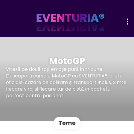
MotoGP
Viteză pe două roți, emoție pură în tribune.
Descoperă cursele MotoGP cu EVENTURIA®: bilete
oficiale, cazare de calitate și transport inclus. Simte
fiecare viraj și fiecare tur de pistă în pachetul
perfect pentru pasionați.
Teme