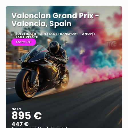
Vezi mai multe
Valencian Grand Prix -
Valencia, Spain
1 DESTINAŢII
2 REȚEA DE TRANSPORT
2 NOPȚI
1 ACTIVITATE
Moto GP
de la
895 €
447 €