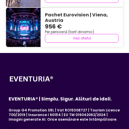
Pachet Eurovision | Viena,
Austria
956 €
Per persoană (tarif dinamic)
Vezi oferta
EVENTURIA® | Simplu. Sigur. Alături de idoli.
Group G4 Promotion SRL | Vat RO15308727 | Tourism Licence
700/2019 | Insurance I 60154 | EU TM 019042062/2024 |
Imagini generate AI. Orice asemănare este întâmplătoare.