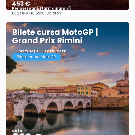
453 €
Per persoană (tarif dinamic)
DESTINAȚIE:
Lacul Balaton
Vezi mai multe
Bilete cursa MotoGP |
Grand Prix Rimini
1 DESTINAŢII
1 ACTIVITATE
Bilete cursa MotoGP
de la