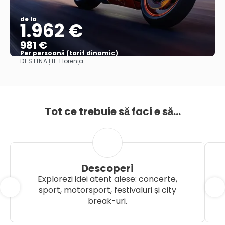
de la
1.962 €
981 €
Per persoană (tarif dinamic)
DESTINAȚIE:
Florența
Vezi mai multe
Tot ce trebuie să faci e să...
Descoperi
Explorezi idei atent alese: concerte,
sport, motorsport, festivaluri și city
break-uri.