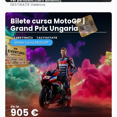
Per persoană (tarif dinamic)
DESTINAȚIE:
Valencia
Vezi mai multe
Bilete cursa MotoGP |
Grand Prix Ungaria
1 DESTINAŢII
1 ACTIVITATE
Bilete cursa MotoGP
de la
905 €