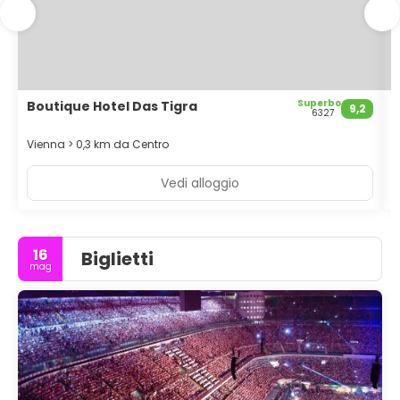
24 ore su 24 e ascensore.
Superbo
Boutique Hotel Das Tigra
H
9,2
6327
Vienna > 0,3 km da Centro
V
Vedi alloggio
16
Biglietti
mag