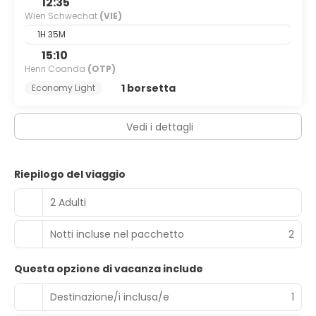
12:35
Wien Schwechat
(VIE)
1H 35M
15:10
Henri Coanda
(OTP)
1 borsetta
Economy Light
Vedi i dettagli
Riepilogo del viaggio
2 Adulti
Notti incluse nel pacchetto
2
Questa opzione di vacanza include
Destinazione/i inclusa/e
1