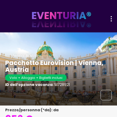
Vienna, Austria
Pacchetto Eurovision | Vienna,
Austria
Volo + Alloggio + Biglietti inclusi
ID dell’opzione vacanza:
51728921
Prezzo/personna (*da): da