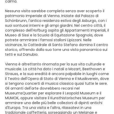
calma.
Nessuna visita sarebbe completa senza aver scoperto il
patrimonio imperiale di Vienna. Iniziate dal Palazzo di
Schönbrunn, l'antica residenza estiva degli Asburgo, con i
suoi sontuosi interni e gli ampi giardini. Nel centro città, il
complesso dell'Hofburg ospita gli Appartamenti Imperiali, il
Museo di Sissi e la Scuola di Equitazione Spagnola, dove
potrete ammirare i famosi stalloni Lipizzani. Nelle
vicinanze, la Cattedrale di Santo Stefano domina il centro
storico, offrendo dalla sua torre una vista panoramica sui
tetti e sul Danubio.
Vienna è altrettanto rinomata per la sua vita culturale e
musicale. La città ha dato i natali a Mozart, Beethoven e
Strauss, e la sua eredità è ancora palpabile in luoghi come
il Teatro dell'Opera di Stato di Vienna e il Musikverein, dove
si tengono concerti di musica classica quasi tutte le sere.
Gli amanti dell'arte dovrebbero recarsi nel
MuseumsQuartier per esplorare il Leopold Museum e il
MUMOK, oppure visitare il Kunsthistorisches Museum per
ammirare una delle più belle collezioni di dipinti antichi
d'Europa. Tra una visita e l'altra, rilassatevi in una
tradizionale caffetteria, sorseggiando un Melange e