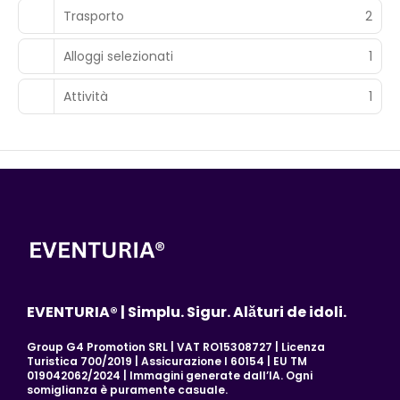
Trasporto
2
Alloggi selezionati
1
Attività
1
EVENTURIA® | Simplu. Sigur. Alături de idoli.
Group G4 Promotion SRL | VAT RO15308727 | Licenza
Turistica 700/2019 | Assicurazione I 60154 | EU TM
019042062/2024 | Immagini generate dall’IA. Ogni
somiglianza è puramente casuale.