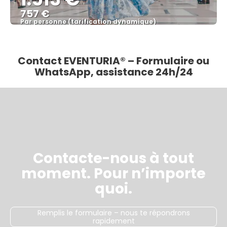
757 €
Par personne (tarification dynamique)
Afficher
Contact EVENTURIA® – Formulaire ou
WhatsApp, assistance 24h/24
Contacte-nous à tout
moment. Pour n’importe
quoi.
Remplis le formulaire – nous te répondrons
rapidement