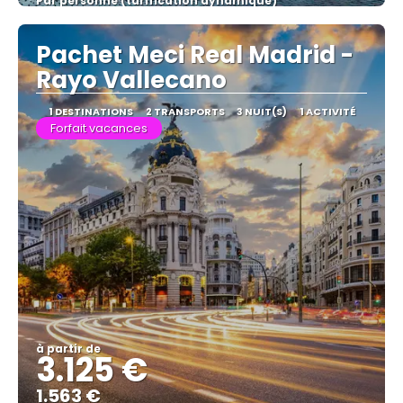
Par personne (tarification dynamique)
Afficher
Pachet Meci Real Madrid -
Rayo Vallecano
1 DESTINATIONS
2 TRANSPORTS
3 NUIT(S)
1 ACTIVITÉ
Forfait vacances
à partir de
3.125 €
1.563 €