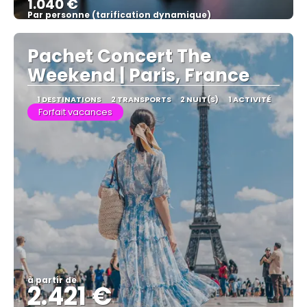
1.040 €
Par personne (tarification dynamique)
Afficher
Pachet Concert The
Weekend | Paris, France
1 DESTINATIONS
2 TRANSPORTS
2 NUIT(S)
1 ACTIVITÉ
Forfait vacances
à partir de
2.421 €