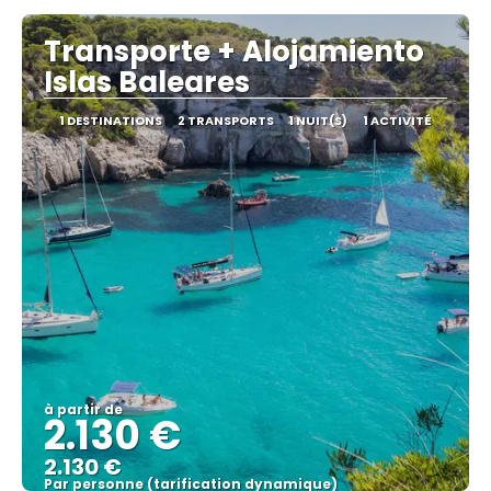
Transporte + Alojamiento
Islas Baleares
1 DESTINATIONS
2 TRANSPORTS
1 NUIT(S)
1 ACTIVITÉ
à partir de
2.130 €
2.130 €
Par personne (tarification dynamique)