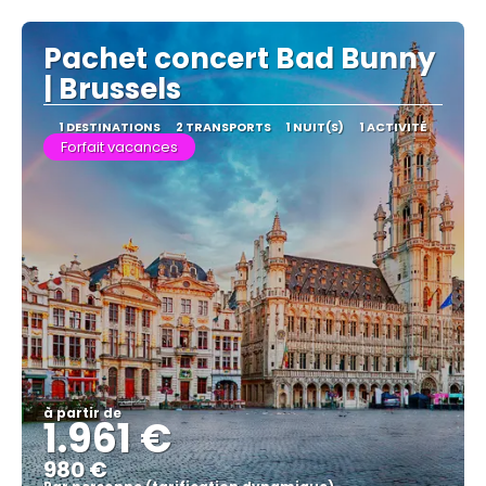
Afficher
Pachet concert Bad Bunny
| Brussels
1 DESTINATIONS
2 TRANSPORTS
1 NUIT(S)
1 ACTIVITÉ
Forfait vacances
à partir de
1.961 €
980 €