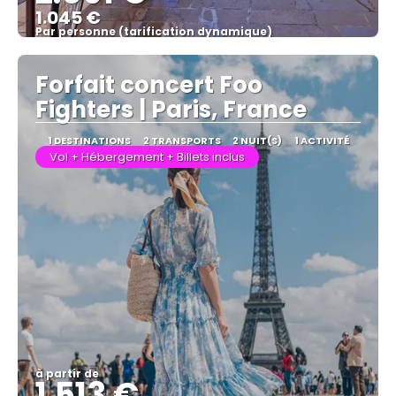
1.045 €
Par personne (tarification dynamique)
Afficher
Forfait concert Foo
Fighters | Paris, France
1 DESTINATIONS
2 TRANSPORTS
2 NUIT(S)
1 ACTIVITÉ
Vol + Hébergement + Billets inclus
à partir de
1.513 €