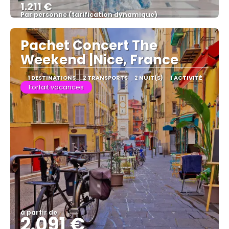
1.211 €
Par personne (tarification dynamique)
Afficher
Pachet Concert The
Weekend |Nice, France
1 DESTINATIONS
2 TRANSPORTS
2 NUIT(S)
1 ACTIVITÉ
Forfait vacances
à partir de
2.091 €