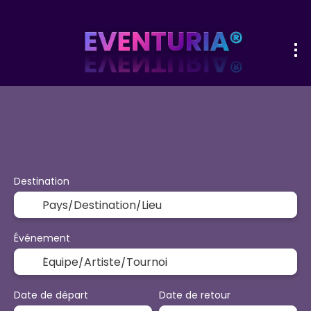
+
Sport et événements
Activités &
Transport + hôtel
Destination
Événement
Date de départ
Date de retour