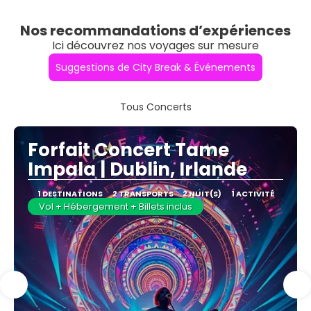
Nos recommandations d’expériences
Ici découvrez nos voyages sur mesure
Suggestions de City Break & Événements
Tous Concerts
Forfait Concert Tame
Impala | Dublin, Irlande
1 DESTINATIONS
2 TRANSPORTS
2 NUIT(S)
1 ACTIVITÉ
Vol + Hébergement + Billets inclus