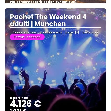
Par personne (tarification dynamique)
Afficher
Pachet The Weekend 4
adulti | Munchen
1 DESTINATIONS
2 TRANSPORTS
2 NUIT(S)
1 ACTIVITÉ
Forfait vacances
à partir de
4.126 €
1.031 €