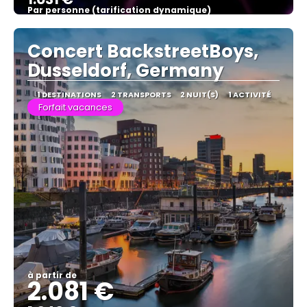
Par personne (tarification dynamique)
Afficher
Concert BackstreetBoys,
Dusseldorf, Germany
1 DESTINATIONS
2 TRANSPORTS
2 NUIT(S)
1 ACTIVITÉ
Forfait vacances
à partir de
2.081 €