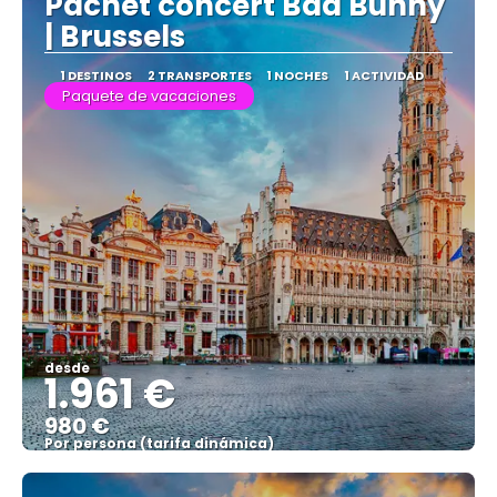
Pachet concert Bad Bunny
| Brussels
1 DESTINOS
2 TRANSPORTES
1 NOCHES
1 ACTIVIDAD
Paquete de vacaciones
desde
1.961 €
980 €
Por persona (tarifa dinámica)
Ver más