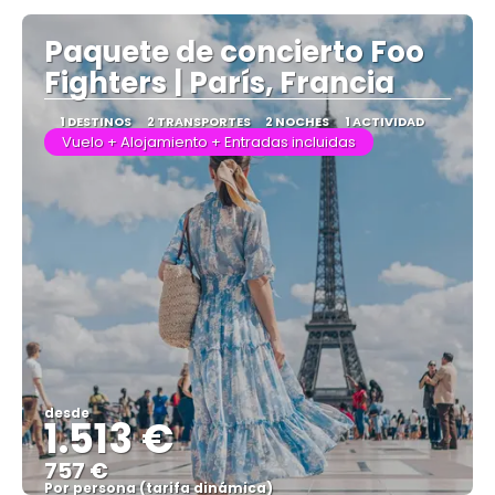
Ver más
Paquete de concierto Foo
Fighters | París, Francia
1 DESTINOS
2 TRANSPORTES
2 NOCHES
1 ACTIVIDAD
Vuelo + Alojamiento + Entradas incluidas
desde
1.513 €
757 €
Por persona (tarifa dinámica)