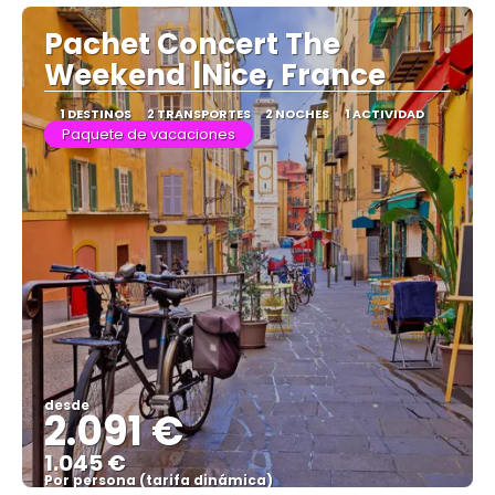
Ver más
Pachet Concert The
Weekend |Nice, France
1 DESTINOS
2 TRANSPORTES
2 NOCHES
1 ACTIVIDAD
Paquete de vacaciones
desde
2.091 €
1.045 €
Por persona (tarifa dinámica)