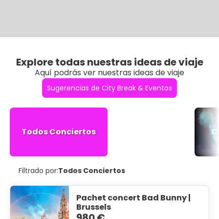
Explore todas nuestras ideas de viaje
Aquí podrás ver nuestras ideas de viaje
Sugerencias de City Break & Eventos
Todos Conciertos
C
Filtrado por:
Todos Conciertos
Pachet concert Bad Bunny |
Brussels
980 €