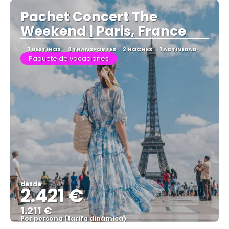
Pachet Concert The
Weekend | Paris, France
1 DESTINOS
2 TRANSPORTES
2 NOCHES
1 ACTIVIDAD
Paquete de vacaciones
desde
2.421 €
1.211 €
Por persona (tarifa dinámica)