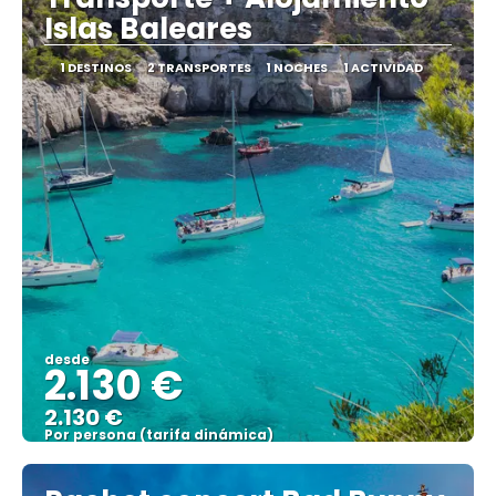
Islas Baleares
1 DESTINOS
2 TRANSPORTES
1 NOCHES
1 ACTIVIDAD
desde
2.130 €
2.130 €
Por persona (tarifa dinámica)
Ver más