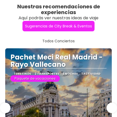
Nuestras recomendaciones de
experiencias
Aquí podrás ver nuestras ideas de viaje
Sugerencias de City Break & Eventos
Todos Conciertos
Pachet Meci Real Madrid -
Rayo Vallecano
1 DESTINOS
2 TRANSPORTES
3 NOCHES
1 ACTIVIDAD
Paquete de vacaciones