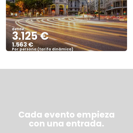
desde
3.125 €
1.563 €
Por persona (tarifa dinámica)
Ver más
Cada evento empieza
con una entrada.