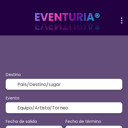
+
Deporte y Eventos
Actividades
O
Vuelo + Hotel
Destino
Evento
Fecha de salida
Fecha de término