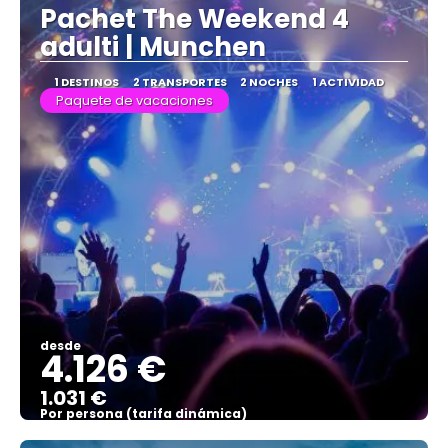
Pachet The Weekend 4
adulti | Munchen
1 DESTINOS
2 TRANSPORTES
2 NOCHES
1 ACTIVIDAD
Paquete de vacaciones
desde
4.126 €
1.031 €
Por persona (tarifa dinámica)
Ver más