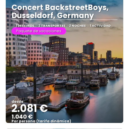
Concert BackstreetBoys,
Dusseldorf, Germany
1 DESTINOS
2 TRANSPORTES
2 NOCHES
1 ACTIVIDAD
Paquete de vacaciones
desde
2.081 €
1.040 €
Por persona (tarifa dinámica)
Ver más