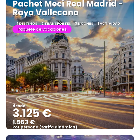
Pachet Meci Real Madrid -
Rayo Vallecano
1 DESTINOS
2 TRANSPORTES
3 NOCHES
1 ACTIVIDAD
Paquete de vacaciones
desde
3.125 €
1.563 €
Por persona (tarifa dinámica)
Ver más