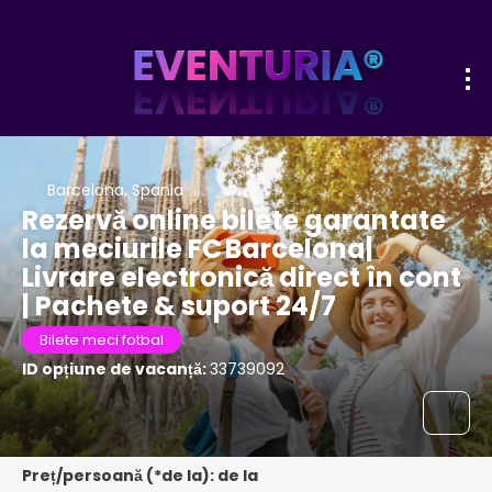
Barcelona, Spania
Rezervă online bilete garantate
la meciurile FC Barcelona|
Livrare electronică direct în cont
| Pachete & suport 24/7
Bilete meci fotbal
ID opțiune de vacanță:
33739092
Preț/persoană (*de la): de la