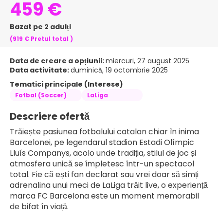
459 €
Bazat pe 2 adulți
(919 €
Pretul total
)
Data de creare a opțiunii:
miercuri, 27 august 2025
Data activitate:
duminică, 19 octombrie 2025
Tematici principale (Interese)
Fotbal (Soccer)
LaLiga
Descriere ofertă
Trăiește pasiunea fotbalului catalan chiar în inima 
Barcelonei, pe legendarul stadion Estadi Olímpic 
Lluís Companys, acolo unde tradiția, stilul de joc și 
atmosfera unică se împletesc într-un spectacol 
total. Fie că ești fan declarat sau vrei doar să simți 
adrenalina unui meci de LaLiga trăit live, o experiență 
marca FC Barcelona este un moment memorabil 
de bifat în viață.