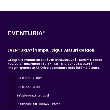
EVENTURIA® | Simplu. Sigur. Alături de idoli.
Group G4 Promotion SRL | Vat RO15308727 | Tourism Licence
700/2019 | Insurance I 60154 | EU TM 019042062/2024 |
Imagini generate AI. Orice asemănare este întâmplătoare.
+4 0740 091 802
+4 0755 013 983
info@eventuria.travel
7, Smeurei Str.
, 110046 - Pitesti