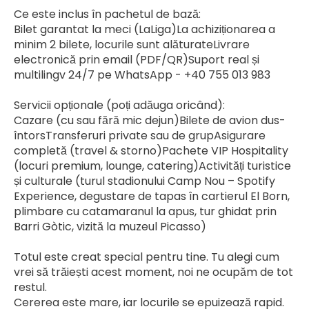
Ce este inclus în pachetul de bază:
Bilet garantat la meci (LaLiga)La achiziționarea a 
minim 2 bilete, locurile sunt alăturateLivrare 
electronică prin email (PDF/QR)Suport real și 
multilingv 24/7 pe WhatsApp - +40 755 013 983
Servicii opționale (poți adăuga oricând):
Cazare (cu sau fără mic dejun)Bilete de avion dus-
întorsTransferuri private sau de grupAsigurare 
completă (travel & storno)Pachete VIP Hospitality 
(locuri premium, lounge, catering)Activități turistice 
și culturale (turul stadionului Camp Nou – Spotify 
Experience, degustare de tapas în cartierul El Born, 
plimbare cu catamaranul la apus, tur ghidat prin 
Barri Gòtic, vizită la muzeul Picasso)
Totul este creat special pentru tine. Tu alegi cum 
vrei să trăiești acest moment, noi ne ocupăm de tot 
restul.
Cererea este mare, iar locurile se epuizează rapid. 