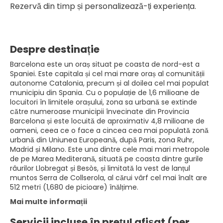
Rezervă din timp și personalizează-ți experiența.
Despre destinație
Barcelona este un oraș situat pe coasta de nord-est a
Spaniei. Este capitala și cel mai mare oraș al comunității
autonome Catalonia, precum și al doilea cel mai populat
municipiu din Spania. Cu o populație de 1,6 milioane de
locuitori în limitele orașului, zona sa urbană se extinde
către numeroase municipii învecinate din Provincia
Barcelona și este locuită de aproximativ 4,8 milioane de
oameni, ceea ce o face a cincea cea mai populată zonă
urbană din Uniunea Europeană, după Paris, zona Ruhr,
Madrid și Milano. Este una dintre cele mai mari metropole
de pe Marea Mediterană, situată pe coasta dintre gurile
râurilor Llobregat și Besòs, și limitată la vest de lanțul
muntos Serra de Collserola, al cărui vârf cel mai înalt are
512 metri (1,680 de picioare) înălțime.
Mai multe informații
Servicii incluse în prețul afișat (per