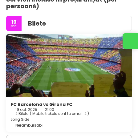
persoană)
19
Bilete
oct.
FC Barcelona vs Girona FC
19 oct. 2025
21:00
2 Bilete
(
Mobile tickets sent to email: 2
)
Long Side
Nerambursabil