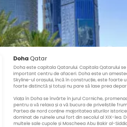
Doha
Qatar
Doha este capitala Qatarului. Capitala Qatarului s
important centru de afaceri. Doha este un amestec 
Skyline-ul orașului, încă în construcție, este foarte u
foarte distinctă și totuși nu pare să lase prea dep
Viața în Doha se învârte în jurul Corniche, promena
pentru a vă relaxa și a vă bucura de priveliștile frum
Partea de nord conține majoritatea siturilor istori
dominat de ruinele unui fort din secolul al XIX-lea
multele sale cupole și Moscheea Abu Bakir al-Siddi