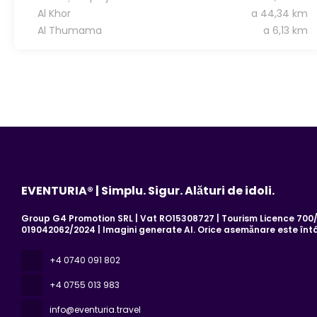
Al Khor
a 44,34 km
Al Thumama
a 6,13 km
EVENTURIA® | Simplu. Sigur. Alături de idoli.
Group G4 Promotion SRL | Vat RO15308727 | Tourism Licence 700/2
019042062/2024 | Imagini generate AI. Orice asemănare este înt
+4 0740 091 802
+4 0755 013 983
info@eventuria.travel