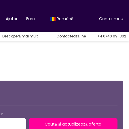
Ajutor
Euro
Română
Contul meu
Descoperă mai mult
Contactează-ne
+4 0740 091 802
Opțiuni de vacanță
ur
Caută și actualizează oferta