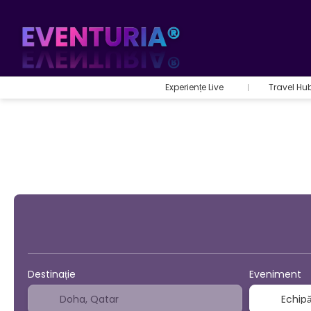
Experiențe Live
Travel Hu
Sport şi Evenimente
B
Destinație
Eveniment