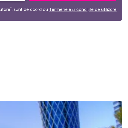
utare", sunt de acord cu
Termenele și condițiile de utilizare