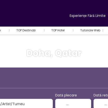
Experiențe Fără Limite
b
TOP Destinații
TOP Hotel
Tutoriale Web
Doha, Qatar
+
Activități
ilete Avion + Cazare
Dată plecare
Dată ret