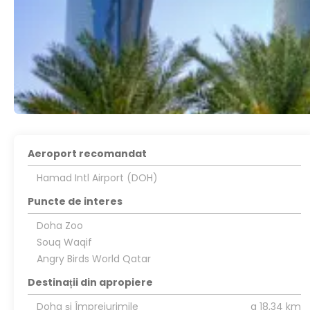
Aeroport recomandat
Hamad Intl Airport (DOH)
Puncte de interes
Doha Zoo
Souq Waqif
Angry Birds World Qatar
Destinații din apropiere
Doha și Împrejurimile
a 18,34 km