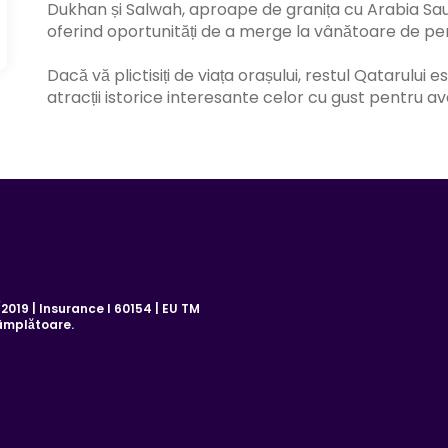
Dukhan și Salwah, aproape de granița cu Arabia Saudi
oferind oportunități de a merge la vânătoare de perl
Dacă vă plictisiți de viața orașului, restul Qatarului 
atracții istorice interesante celor cu gust pentru av
019 | Insurance I 60154 | EU TM
âmplătoare.