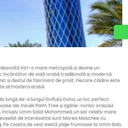
e dezvoltă într-o mare metropolă și devine un
încântător de viață arabă tradițională și modernă.
nic și destul de fascinant de privit. Fiecare clădire este
arte atmosfera arabă.
da lungă de-a lungul Golfului Doha, un loc perfect
oase ale Insulei Palm Tree și zgârie-norilor orașului.
ce, inclusiv Umm Salal Mohammed, un sat relativ mare
. Deosebit de interesante sunt Marea Moschee cu
q. Pe coasta de vest există plaje frumoase la Umm Bab,