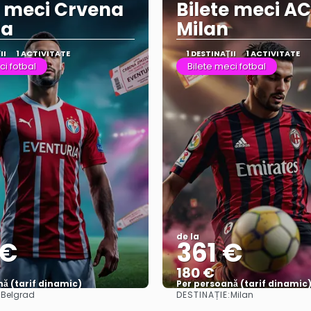
e meci Crvena
Bilete meci AC
da
Milan
II
1 ACTIVITATE
1 DESTINAŢII
1 ACTIVITATE
ci fotbal
Bilete meci fotbal
de la
 €
361 €
180 €
ă (tarif dinamic)
Per persoană (tarif dinamic
:
DESTINAȚIE:
Belgrad
Milan
Vezi mai multe
Vezi mai multe