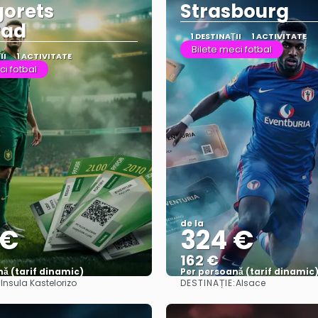
orets
Strasbourg
rad
1 DESTINAŢII
1 ACTIVITATE
Bilete meci fotbal
II
1 ACTIVITATE
ci fotbal
de la
 €
324 €
162 €
ă (tarif dinamic)
Per persoană (tarif dinamic
:
DESTINAȚIE:
Insula Kastelorizo
Alsace
Vezi mai multe
Vezi mai multe