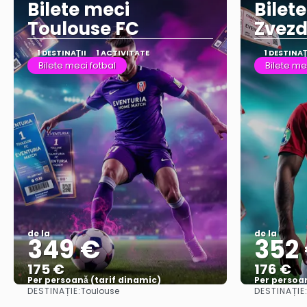
Bilete meci
Bilet
Toulouse FC
Zvez
1 DESTINAŢII
1 ACTIVITATE
1 DESTINAŢ
Bilete meci fotbal
Bilete me
de la
de la
349 €
352
175 €
176 €
Per persoană (tarif dinamic)
Per persoan
DESTINAȚIE:
DESTINAȚIE
Toulouse
Vezi mai multe