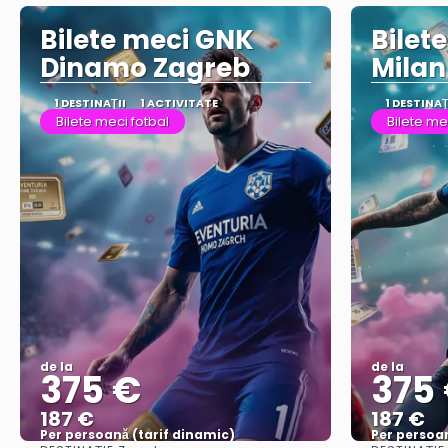
Bilete meci GNK
Bilet
Dinamo Zagreb
Milan
1 DESTINAŢII
1 ACTIVITATE
1 DESTINAŢ
Bilete meci fotbal
Bilete me
de la
de la
375 €
375
187 €
187 €
Per persoană (tarif dinamic)
Per persoan