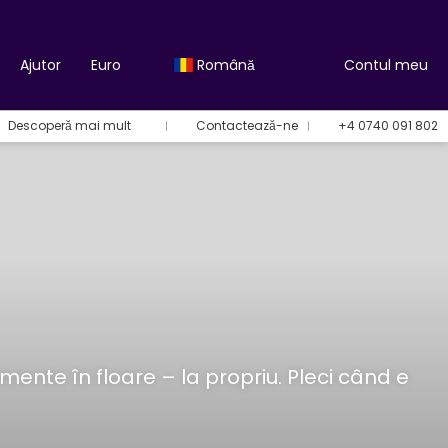
Ajutor
Euro
Română
Contul meu
Descoperă mai mult
Contactează-ne
+4 0740 091 802
nimente în floare – la propriu. Pleci când e