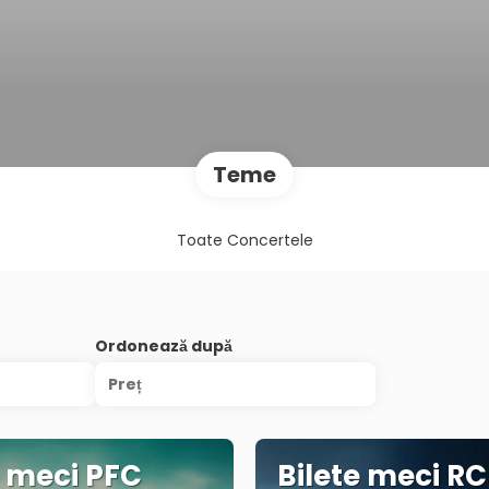
Teme
Toate Concertele
Ordonează după
Preț
e meci PFC
Bilete meci RC