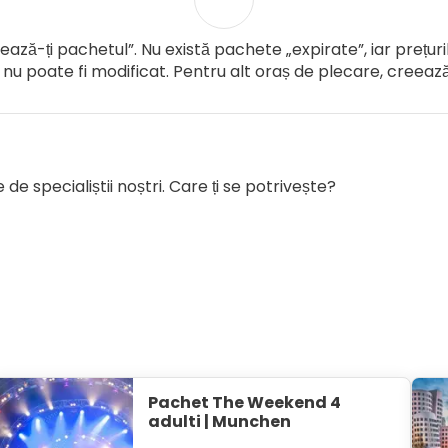
ază-ți pachetul”. Nu există pachete „expirate”, iar prețur
 nu poate fi modificat. Pentru alt oraș de plecare, creea
de specialiștii noștri. Care ți se potrivește?
Pachet The Weekend 4
adulti | Munchen