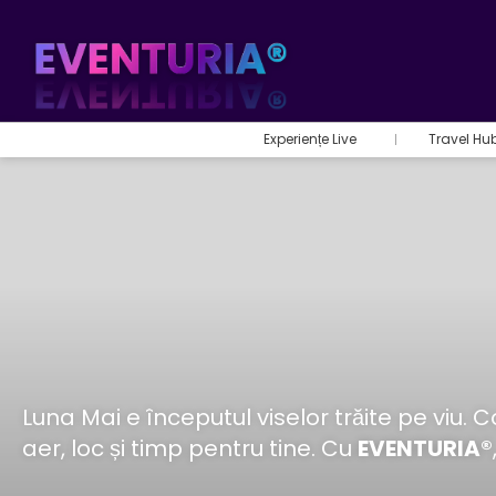
Experiențe Live
Travel Hu
Luna Mai e începutul viselor trăite pe viu. C
aer, loc și timp pentru tine. Cu
EVENTURIA®