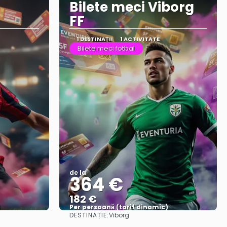
Bilete meci Viborg
FF
1 DESTINAŢII
1 ACTIVITATE
Bilete meci fotbal
de la
364 €
182 €
)
Per persoană (tarif dinamic)
DESTINAȚIE:
Viborg
Vezi mai multe