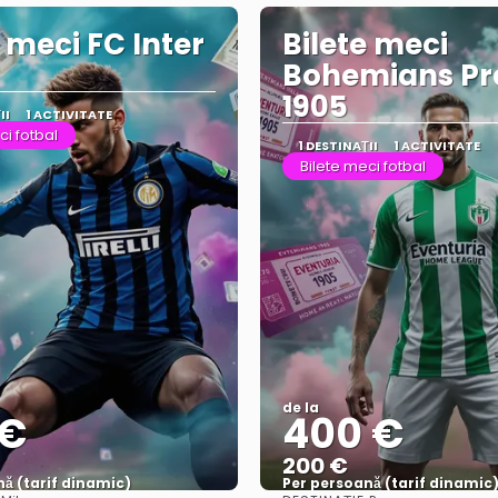
e meci FC Inter
Bilete meci
Bohemians P
1905
II
1 ACTIVITATE
ci fotbal
1 DESTINAŢII
1 ACTIVITATE
Bilete meci fotbal
de la
 €
400 €
200 €
ă (tarif dinamic)
Per persoană (tarif dinamic