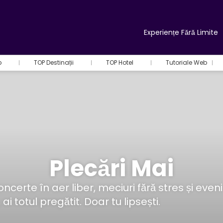
Experiențe Fără Limite
b
TOP Destinații
TOP Hotel
Tutoriale Web
Plecări Mai
oncerte în aer liber, meciuri fără stres și eve
, ai totul pregătit. Doar tu lipsești.