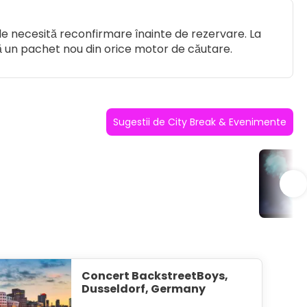
ile necesită reconfirmare înainte de rezervare. La
ză un pachet nou din orice motor de căutare.
Sugestii de City Break & Evenimente
Co
Concert BackstreetBoys,
Dusseldorf, Germany