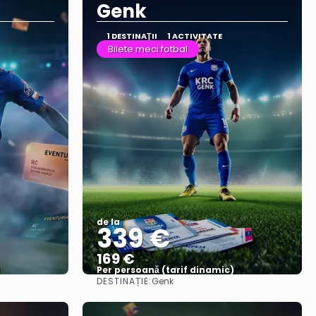
Genk
1 DESTINAŢII
1 ACTIVITATE
Bilete meci fotbal
de la
339 €
169 €
)
Per persoană (tarif dinamic)
DESTINAȚIE:
Genk
Vezi mai multe