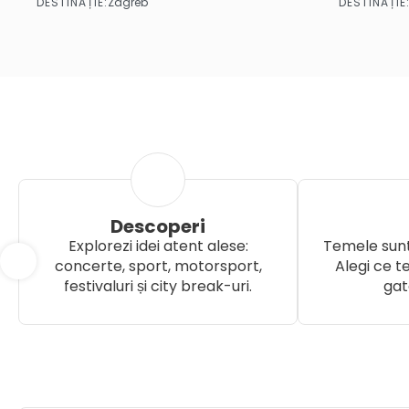
DESTINAȚIE:
DESTINAȚIE
Zagreb
Vezi mai multe
Descoperi
Explorezi idei atent alese:
Temele sunt
concerte, sport, motorsport,
Alegi ce te
festivaluri și city break-uri.
gat