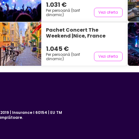
1.031 €
Per persoană (tarif
Vezi oferta
dinamic)
Pachet Concert The
Weekend |Nice, France
1.045 €
Per persoană (tarif
Vezi oferta
dinamic)
019 | Insurance I 60154 | EU TM
âmplătoare.