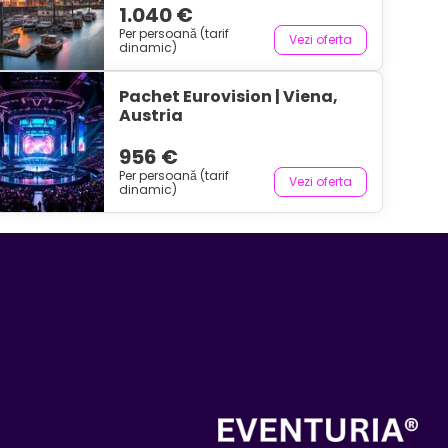
1.040 €
Per persoană (tarif
Vezi oferta
dinamic)
Pachet Eurovision | Viena,
Austria
956 €
Per persoană (tarif
Vezi oferta
dinamic)