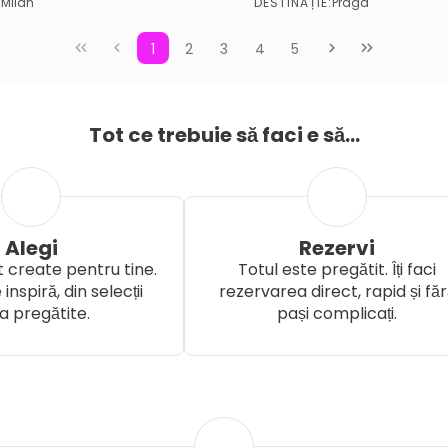
:
DESTINAȚIE:
Milan
Praga
Vezi mai multe
Vezi mai multe
1
2
3
4
5
Tot ce trebuie să faci e să...
Alegi
Rezervi
 create pentru tine.
Totul este pregătit. Îți faci
 inspiră, din selecții
rezervarea direct, rapid și fă
a pregătite.
pași complicați.