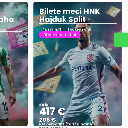
Bilete meci HNK
raha
Hajduk Split
1 DESTINAŢII
1 ACTIVITATE
Bilete meci fotbal
de la
417 €
208 €
)
Per persoană (tarif dinamic)