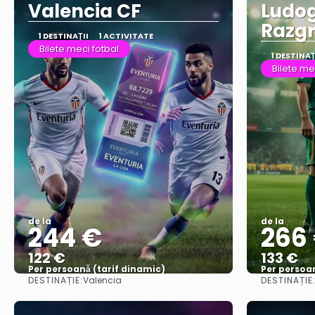
Valencia CF
Ludog
Razg
1 DESTINAŢII
1 ACTIVITATE
Bilete meci fotbal
1 DESTINAŢ
Bilete me
de la
de la
244 €
266
122 €
133 €
Per persoană (tarif dinamic)
Per persoan
DESTINAȚIE:
DESTINAȚIE
Valencia
Vezi mai multe