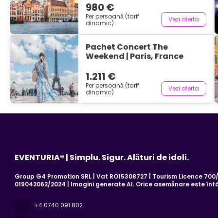
980 €
Per persoană (tarif
Vezi oferta
dinamic)
Pachet Concert The
Weekend | Paris, France
1.211 €
Per persoană (tarif
Vezi oferta
dinamic)
EVENTURIA® | Simplu. Sigur. Alături de idoli.
Group G4 Promotion SRL | Vat RO15308727 | Tourism Licence 700/2
019042062/2024 | Imagini generate AI. Orice asemănare este înt
+4 0740 091 802