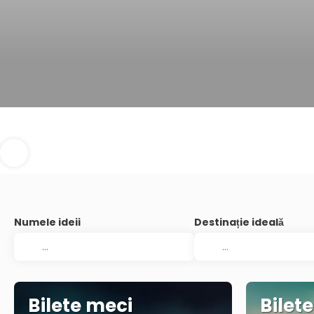
Numele ideii
Destinație ideală
Bilete meci
Bilet