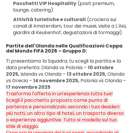
Pacchetti VIP Hospitality
 (posti premium, 
lounge, catering).
Attività turistiche e culturali
 (crociera sui 
canali di Amsterdam, tour dei musei, visite a L'Aia, 
giardini di Keukenhof, degustazioni di formaggi).
Partite dell'Olanda nelle Qualificazioni Coppa 
del Mondo FIFA 2026 – Gruppo D:
Ti presentiamo la Squadra, tu scegli la partita e la 
data preferita: Olanda vs Polonia – 
10 ottobre 
2025, 
Islanda vs Olanda – 
13 ottobre 2025, 
Olanda 
vs Grecia – 
14 novembre 2025, 
Polonia vs Olanda – 
17 novembre 2025
Trasforma l'offerta in un'esperienza tutta tua!
Scegli il pacchetto proposto come punto di 
partenza e personalizzalo secondo i tuoi desideri: 
più notti, un altro tipo di hotel, un trasporto diverso 
o esperienze aggiuntive. Tutto si modella sul tuo 
stile di viaggio.
Crea ora la vacanza dei tuoi sogni, accedendo al 