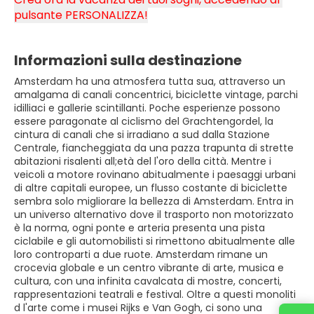
pulsante PERSONALIZZA!
Informazioni sulla destinazione
Amsterdam ha una atmosfera tutta sua, attraverso un
amalgama di canali concentrici, biciclette vintage, parchi
idilliaci e gallerie scintillanti. Poche esperienze possono
essere paragonate al ciclismo del Grachtengordel, la
cintura di canali che si irradiano a sud dalla Stazione
Centrale, fiancheggiata da una pazza trapunta di strette
abitazioni risalenti all;età del l'oro della città. Mentre i
veicoli a motore rovinano abitualmente i paesaggi urbani
di altre capitali europee, un flusso costante di biciclette
sembra solo migliorare la bellezza di Amsterdam. Entra in
un universo alternativo dove il trasporto non motorizzato
è la norma, ogni ponte e arteria presenta una pista
ciclabile e gli automobilisti si rimettono abitualmente alle
loro controparti a due ruote. Amsterdam rimane un
crocevia globale e un centro vibrante di arte, musica e
cultura, con una infinita cavalcata di mostre, concerti,
rappresentazioni teatrali e festival. Oltre a questi monoliti
d l'arte come i musei Rijks e Van Gogh, ci sono una