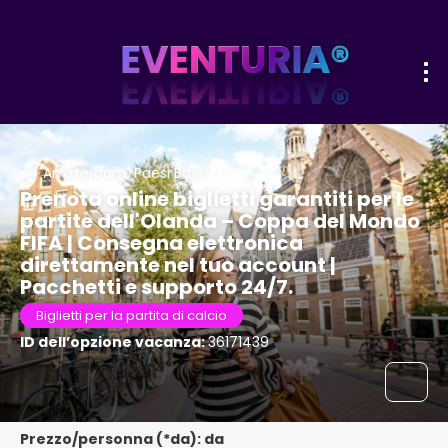
Amsterdam, Paesi Bassi
Prenota online biglietti garantiti per le
partite dell'Olanda – Coppa del Mondo
FIFA | Consegna elettronica
direttamente nel tuo account |
Pacchetti e supporto 24/7.
Biglietti per la partita di calcio
ID dell’opzione vacanza:
36171439
Prezzo/personna (*da): da