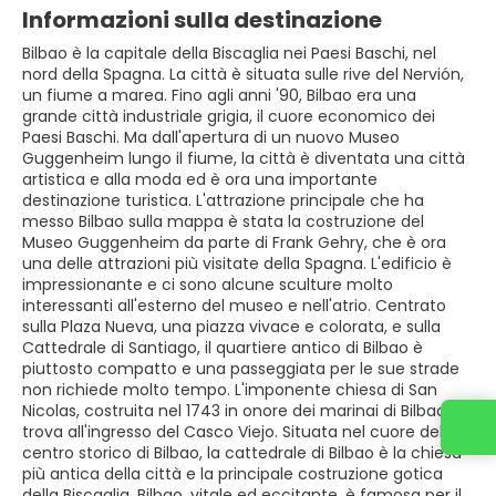
Informazioni sulla destinazione
Bilbao è la capitale della Biscaglia nei Paesi Baschi, nel
nord della Spagna. La città è situata sulle rive del Nervión,
un fiume a marea. Fino agli anni '90, Bilbao era una
grande città industriale grigia, il cuore economico dei
Paesi Baschi. Ma dall'apertura di un nuovo Museo
Guggenheim lungo il fiume, la città è diventata una città
artistica e alla moda ed è ora una importante
destinazione turistica. L'attrazione principale che ha
messo Bilbao sulla mappa è stata la costruzione del
Museo Guggenheim da parte di Frank Gehry, che è ora
una delle attrazioni più visitate della Spagna. L'edificio è
impressionante e ci sono alcune sculture molto
interessanti all'esterno del museo e nell'atrio. Centrato
sulla Plaza Nueva, una piazza vivace e colorata, e sulla
Cattedrale di Santiago, il quartiere antico di Bilbao è
piuttosto compatto e una passeggiata per le sue strade
non richiede molto tempo. L'imponente chiesa di San
Nicolas, costruita nel 1743 in onore dei marinai di Bilbao, si
trova all'ingresso del Casco Viejo. Situata nel cuore del
centro storico di Bilbao, la cattedrale di Bilbao è la chiesa
più antica della città e la principale costruzione gotica
della Biscaglia. Bilbao, vitale ed eccitante, è famosa per il