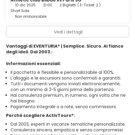
Athletic Club Bilbao vs Paris SG
10 dic 2025
21:00
2 Biglietti
(
E-Ticket: 2
)
Short Side
Non rimborsabile
Vedi i dettagli
Vantaggi di EVENTURIA® | Semplice. Sicuro. Al fianco
degli idoli. Dal 2003.:
Informazioni essenziali:
Il pacchetto è flessibile e personalizzabile al 100%.
L'alloggio e le escursioni sono confermati e garantiti.
Tutti i documenti vengono inviati elettronicamente,
con un minimo di 3-5 giorni prima della partenza.
Hai consulenza premium, in rumeno, ogni volta che ne
hai bisogno.
Pagamento integrale o a rate, senza commissioni.
Perché scegliere ActivTours®:
Dal 2003, esperti in vacanze tematiche personalizzate.
Consulenza sincera, empatica e senza compromessi.