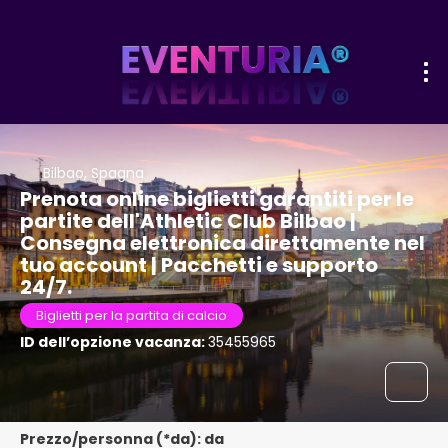
Bilbao, Spagna
Prenota online biglietti garantiti per le
partite dell'Athletic Club Bilbao |
Consegna elettronica direttamente nel
tuo account | Pacchetti e supporto
24/7.
Biglietti per la partita di calcio
ID dell’opzione vacanza:
35455965
Prezzo/personna (*da): da