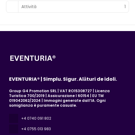
Attività
1
EVENTURIA® | Simplu. Sigur. Alături de idoli.
Group G4 Promotion SRL | VAT RO15308727 | Licenza
Turistica 700/2019 | Assicurazione I 60154 | EU TM
019042062/2024 | Immagini generate dall’IA. Ogni
somiglianza è puramente casuale.
+4 0740 091 802
+4 0755 013 983