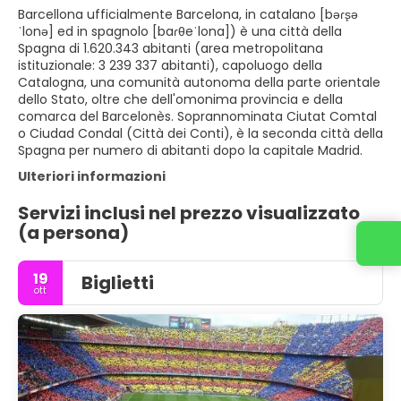
Barcellona ufficialmente Barcelona, in catalano [bəɾs̙ə
ˈlonə] ed in spagnolo [baɾθeˈlona]) è una città della
Spagna di 1.620.343 abitanti (area metropolitana
istituzionale: 3 239 337 abitanti), capoluogo della
Catalogna, una comunità autonoma della parte orientale
dello Stato, oltre che dell'omonima provincia e della
comarca del Barcelonès. Soprannominata Ciutat Comtal
o Ciudad Condal (Città dei Conti), è la seconda città della
Spagna per numero di abitanti dopo la capitale Madrid.
Ulteriori informazioni
Servizi inclusi nel prezzo visualizzato
(a persona)
19
Biglietti
ott