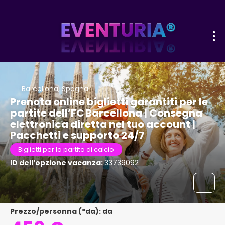
Barcellona, Spagna
Prenota online biglietti garantiti per le
partite dell’FC Barcellona | Consegna
elettronica diretta nel tuo account |
Pacchetti e supporto 24/7
Biglietti per la partita di calcio
ID dell’opzione vacanza:
33739092
Prezzo/personna (*da): da