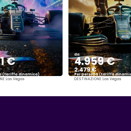
da
1 €
4.959 €
€
2.479 €
a (tariffa dinamica)
Per persona (tariffa dinami
NE:
DESTINAZIONE:
Las Vegas
Las Vegas
Vedere di più
Vedere di più