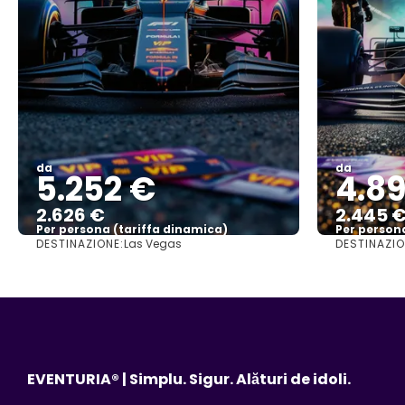
da
da
5.252 €
4.89
2.626 €
2.445 
Per persona (tariffa dinamica)
Per person
DESTINAZIONE:
DESTINAZIO
Las Vegas
Vedere di più
EVENTURIA® | Simplu. Sigur. Alături de idoli.