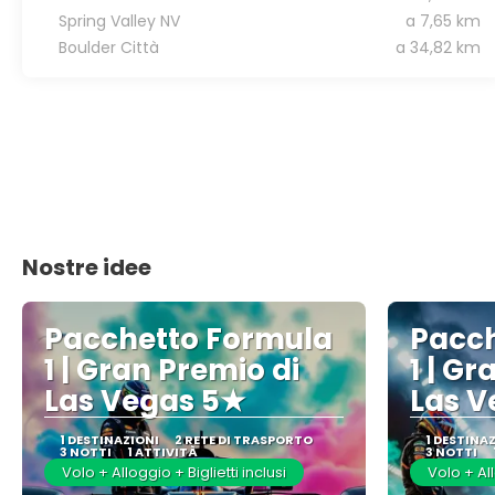
Spring Valley NV
a 7,65 km
Boulder Città
a 34,82 km
Nostre idee
Pacchetto Formula
Pacch
1 | Gran Premio di
1 | Gr
Las Vegas 5★
Las V
1 DESTINAZIONI
2 RETE DI TRASPORTO
1 DESTINA
3 NOTTI
1 ATTIVITÀ
3 NOTTI
Volo + Alloggio + Biglietti inclusi
Volo + All