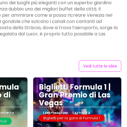
 uno dei luoghi più eleganti con un superbo giardino
nza dubbio uno dei migliori buffet della città. Il
are per ammirare come si possa ricreare Venezia nel
di gondole che solcano i canali con cantanti ad
osta della Striscia, dove si trova l’aeroporto, sorge la
egalata dal Luxor, è proprio tutto possibile a Las
Vedi tutte le idee
rmula
Biglietti Formula 1 |
 di
Gran Premio di Las
Vegas
RASPORTO
1 DESTINAZIONI
1 ATTIVITÀ
Biglietti per la gara di Formula 1
clusi