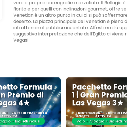
vere e proprie coreografie mozzafiato. Il Bellagio è
fiorito e per quelli con inclinazioni gourmet, offre se
Venetian è un altro punto in cui ci si può sofferm
deserto. La piazza principale del Venetian è piena 
intrattenere il pubblico incantato. All'estremità opp
suggestiva interpretazione che dell'Egitto ci viene r
Vegas!
etto Formula
Pacchetto Fo
an Premio di
1 | Gran Premio
egas 4★
Las Vegas 3★
ZIONI
2 RETE DI TRASPORTO
1 DESTINAZIONI
2 RETE DI T
1 ATTIVITÀ
3 NOTTI
1 ATTIVITÀ
oggio + Biglietti inclusi
Volo + Alloggio + Biglietti in