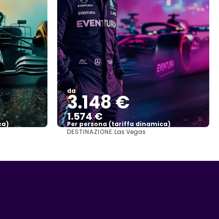
da
3.148 €
1.574 €
ca)
Per persona (tariffa dinamica)
DESTINAZIONE:
Las Vegas
Vedere di più