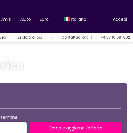
Limiti
Aiuto
Euro
Italiano
Accedi
 Web
Esplora di più
Contattaci ora
+4 0740 091 802
erica
Opzioni per le vacanze
 termine
Cerca e aggiorna l’offerta