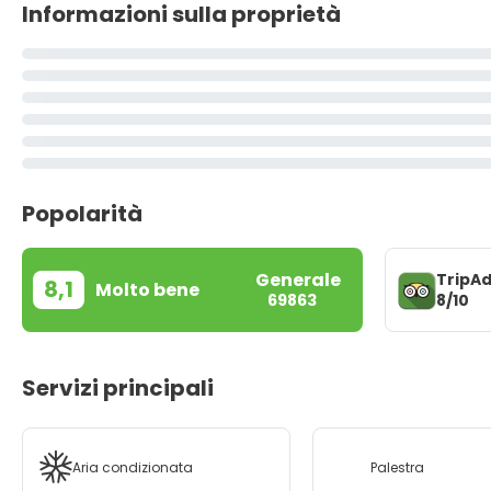
Informazioni sulla proprietà
Popolarità
Generale
TripAd
8,1
Molto bene
8/10
69863
Servizi principali
Aria condizionata
Palestra