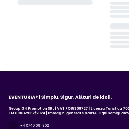
EVENTURIA® | Simplu. Sigur. Alături de idoli.
Group G4 Promotion SRL | VAT RO15308727 | Licenza Turistica 700/
TM 019042062/2024 | Immagini generate dall’IA. Ogni somiglian
+4 0740 091 802