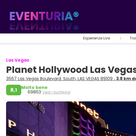
Esperienze Live
Tra
Las Vegas
Planet Hollywood Las Vegas
3667 Las Vegas Boulevard. South, LAS VEGAS 89109
, 3,8 km 
Molto bene
8,1
69863
Vedi i punteggi