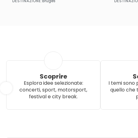
DESTINAZIONE:
DESTINAZIO
Bruges
Vedere di più
Scoprire
S
Esplora idee selezionate:
I temi sono 
concerti, sport, motorsport,
quello che t
festival e city break.