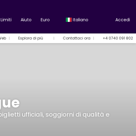
Limiti
Aiuto
Euro
Italiano
Accedi
 Web
Esplora di più
Contattaci ora
+4 0740 091 802
gue
etti ufficiali, soggiorni di qualità e