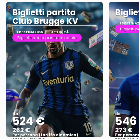
Biglietti partita
Bigli
Club Brugge KV
1 DESTINA
Biglietti 
1 DESTINAZIONI
1 ATTIVITÀ
Biglietti per la partita di calcio
da
da
524 €
546
262 €
273 €
Per persona (tariffa dinamica)
Per person