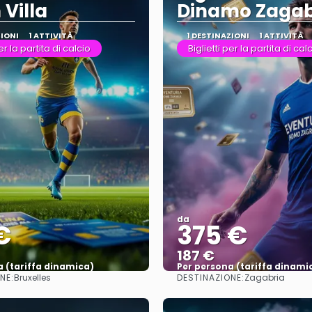
 Villa
Dinamo Zagab
ZIONI
1 ATTIVITÀ
1 DESTINAZIONI
1 ATTIVITÀ
per la partita di calcio
Biglietti per la partita di cal
da
€
375 €
187 €
a (tariffa dinamica)
Per persona (tariffa dinami
NE:
DESTINAZIONE:
Bruxelles
Zagabria
Vedere di più
Vedere di più