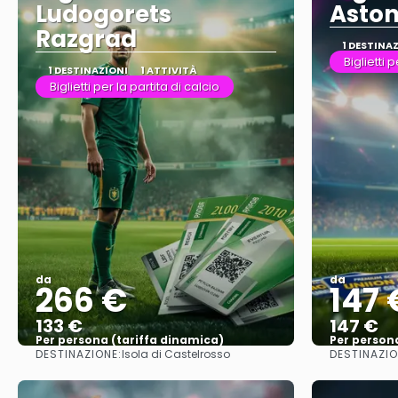
Ludogorets
Aston
Razgrad
1 DESTINA
Biglietti 
1 DESTINAZIONI
1 ATTIVITÀ
Biglietti per la partita di calcio
da
da
266 €
147 
133 €
147 €
Per persona (tariffa dinamica)
Per person
DESTINAZIONE:
DESTINAZIO
Isola di Castelrosso
Vedere di più