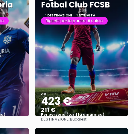
ria
Fotbal Club FCSB
1 DESTINAZIONI
1 ATTIVITÀ
cio
Biglietti per la partita di calcio
da
423 €
211 €
ca)
Per persona (tariffa dinamica)
DESTINAZIONE:
Bucarest
Vedere di più