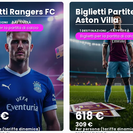
etti Rangers FC
Biglietti Partit
Aston Villa
ZIONI
1 ATTIVITÀ
per la partita di calcio
1 DESTINAZIONI
1 ATTIVITÀ
Biglietti per la partita di cal
da
 €
618 €
309 €
a (tariffa dinamica)
Per persona (tariffa dinami