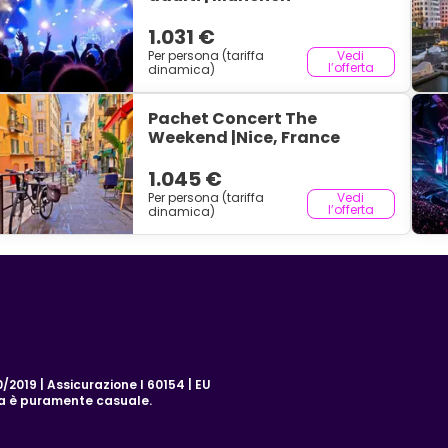
1.031 €
Per persona (tariffa
Vedi
l’offerta
dinamica)
Pachet Concert The
Weekend |Nice, France
1.045 €
Per persona (tariffa
Vedi
l’offerta
dinamica)
2019 | Assicurazione I 60154 | EU
za è puramente casuale.