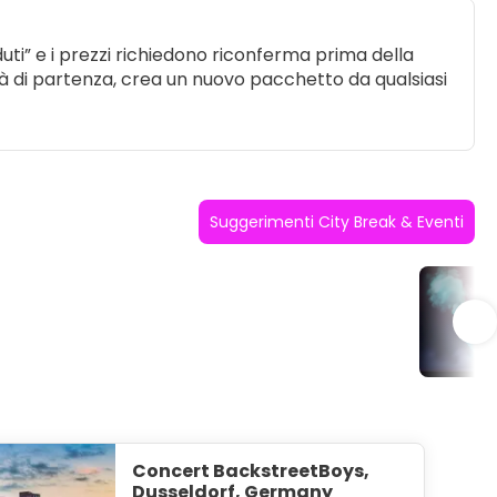
uti” e i prezzi richiedono riconferma prima della
ttà di partenza, crea un nuovo pacchetto da qualsiasi
Suggerimenti City Break & Eventi
Co
Concert BackstreetBoys,
Dusseldorf, Germany