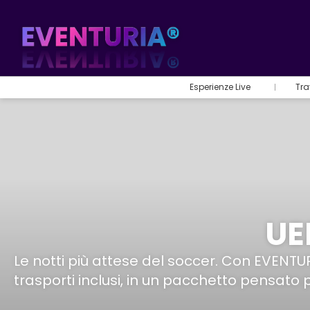
Esperienze Live
Tra
UE
Le notti più attese del soccer. Con EVENTURI
trasporti inclusi, in un pacchetto pensato p