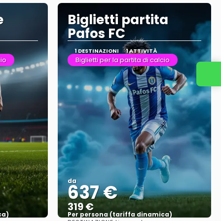
e
Biglietti partita
Pafos FC
1 DESTINAZIONI
1 ATTIVITÀ
cio
Biglietti per la partita di calcio
da
637 €
319 €
ca)
Per persona (tariffa dinamica)