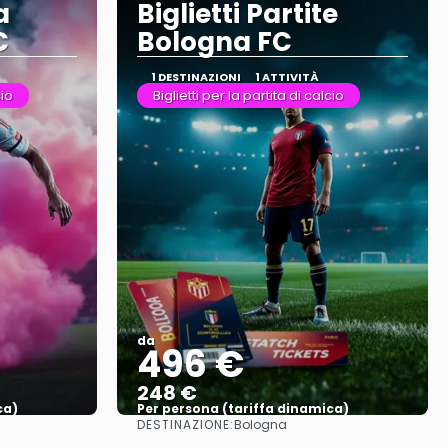
a
Biglietti Partite
C
Bologna FC
1 DESTINAZIONI
1 ATTIVITÀ
cio
Biglietti per la partita di calcio
da
496 €
248 €
ca)
Per persona (tariffa dinamica)
DESTINAZIONE:
Bologna
Vedere di più