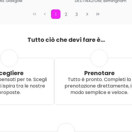
NE:
DESTINAZIONE:
Glasgow
Birmingham
Vedere di più
Vedere di più
1
2
3
Tutto ciò che devi fare è...
cegliere
Prenotare
pensati per te. Scegli
Tutto è pronto. Completi la
i ispira tra le nostre
prenotazione direttamente, i
proposte.
modo semplice e veloce.