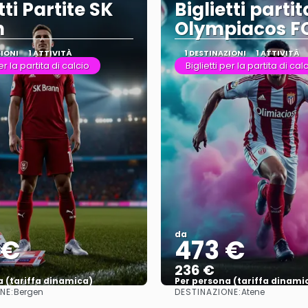
tti Partite SK
Biglietti partit
n
Olympiacos F
ZIONI
1 ATTIVITÀ
1 DESTINAZIONI
1 ATTIVITÀ
per la partita di calcio
Biglietti per la partita di cal
da
 €
473 €
236 €
a (tariffa dinamica)
Per persona (tariffa dinami
NE:
DESTINAZIONE:
Bergen
Atene
Vedere di più
Vedere di più