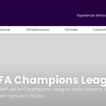
Esperienze Senza 
vel Hub
TOP Destinazioni
TOP Hotel
Tutorial
FA Champions Lea
A® vivi la Champions League dalla tribuna: bigli
er ogni vero tifoso.