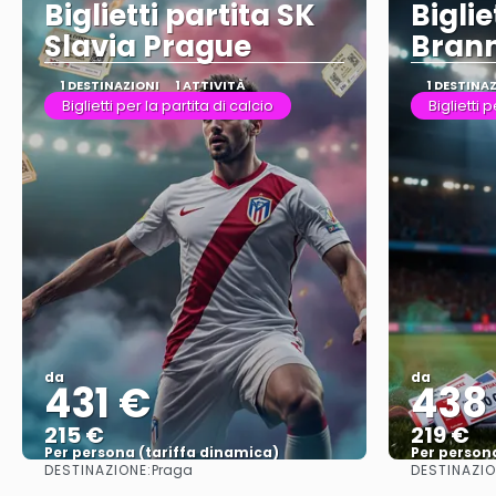
Biglietti partita SK
Biglie
Slavia Prague
Bran
1 DESTINAZIONI
1 ATTIVITÀ
1 DESTINA
Biglietti per la partita di calcio
Biglietti 
da
da
431 €
438
215 €
219 €
Per persona (tariffa dinamica)
Per person
DESTINAZIONE:
DESTINAZIO
Praga
Vedere di più