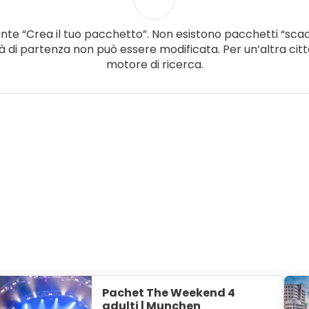
sante “Crea il tuo pacchetto”. Non esistono pacchetti “scad
tà di partenza non può essere modificata. Per un’altra ci
motore di ricerca.
Pachet The Weekend 4
adulti | Munchen