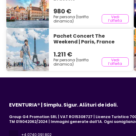
980 €
Per persona (tariffa
Vedi
l’offerta
dinamica)
Pachet Concert The
Weekend | Paris, France
1.211 €
Per persona (tariffa
Vedi
l’offerta
dinamica)
EVENTURIA® | Simplu. Sigur. Alături de idoli.
Group G4 Promotion SRL | VAT RO15308727 | Licenza Turistica 700/
TM 019042062/2024 | Immagini generate dall’IA. Ogni somiglian
+4 0740 091 802