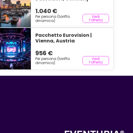
1.040 €
Per persona (tariffa
Vedi
l’offerta
dinamica)
Pacchetto Eurovision |
Vienna, Austria
956 €
Per persona (tariffa
Vedi
l’offerta
dinamica)