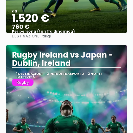
da
1.520 €
760 €
Per persona (tariffa dinamica)
DESTINAZIONE:
Parigi
Vedere di più
Rugby Ireland vs Japan -
Dublin, Ireland
1 DESTINAZIONI
2 RETE DI TRASPORTO
2 NOTTI
1 ATTIVITÀ
Rugby