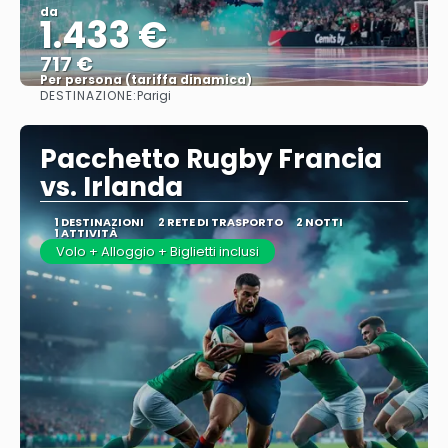
da
1.433 €
717 €
Per persona (tariffa dinamica)
DESTINAZIONE:
Parigi
Vedere di più
Pacchetto Rugby Francia
vs. Irlanda
1 DESTINAZIONI
2 RETE DI TRASPORTO
2 NOTTI
1 ATTIVITÀ
Volo + Alloggio + Biglietti inclusi