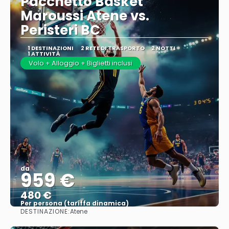
Pacchetto Basket
Maroussi Atene vs.
Peristeri BC
1 DESTINAZIONI
2 RETE DI TRASPORTO
2 NOTTI
1 ATTIVITÀ
Volo + Alloggio + Biglietti inclusi
da
959 €
480 €
Per persona (tariffa dinamica)
DESTINAZIONE:
Atene
Vedere di più