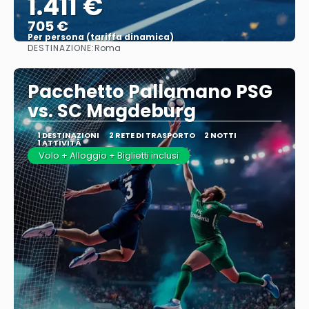
1.411 €
705 €
Per persona (tariffa dinamica)
DESTINAZIONE:
Roma
Vedere di più
Pacchetto Pallamano PSG
vs. SC Magdeburg
1 DESTINAZIONI
2 RETE DI TRASPORTO
2 NOTTI
1 ATTIVITÀ
Volo + Alloggio + Biglietti inclusi