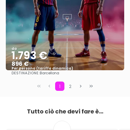
da
1.793 €
896 €
Per persona (tariffa dinamica)
DESTINAZIONE:
Barcellona
Vedere di più
1
2
Tutto ciò che devi fare è...