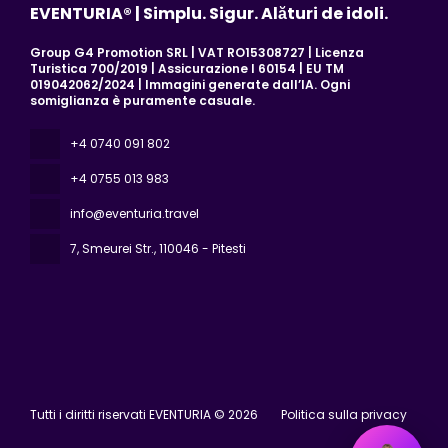
EVENTURIA® | Simplu. Sigur. Alături de idoli.
Group G4 Promotion SRL | VAT RO15308727 | Licenza
Turistica 700/2019 | Assicurazione I 60154 | EU TM
019042062/2024 | Immagini generate dall’IA. Ogni
somiglianza è puramente casuale.
+4 0740 091 802
+4 0755 013 983
info@eventuria.travel
7, Smeurei Str.
, 110046 - Pitesti
Tutti i diritti riservati EVENTURIA © 2026
Politica sulla privacy