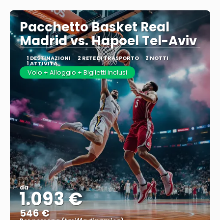
Vedere di più
Pacchetto Basket Real
Madrid vs. Hapoel Tel-Aviv
1 DESTINAZIONI
2 RETE DI TRASPORTO
2 NOTTI
1 ATTIVITÀ
Volo + Alloggio + Biglietti inclusi
da
1.093 €
546 €