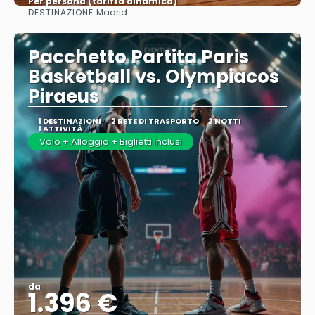
Per persona (tariffa dinamica)
DESTINAZIONE:
Madrid
Vedere di più
Pacchetto Partita Paris
Basketball vs. Olympiacos
Piraeus
1 DESTINAZIONI
2 RETE DI TRASPORTO
2 NOTTI
1 ATTIVITÀ
Volo + Alloggio + Biglietti inclusi
da
1.396 €