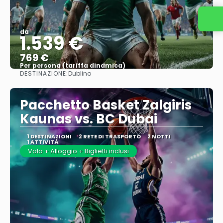
da
1.539 €
769 €
Per persona (tariffa dinamica)
DESTINAZIONE:
Dublino
Vedere di più
Pacchetto Basket Zalgiris
Kaunas vs. BC Dubai
1 DESTINAZIONI
2 RETE DI TRASPORTO
2 NOTTI
1 ATTIVITÀ
Volo + Alloggio + Biglietti inclusi