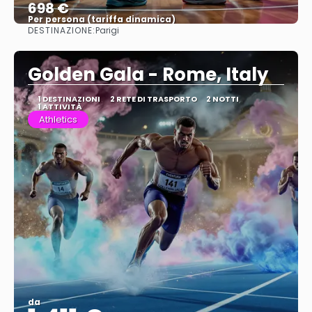
698 €
Per persona (tariffa dinamica)
DESTINAZIONE:
Parigi
Vedere di più
Golden Gala - Rome, Italy
1 DESTINAZIONI
2 RETE DI TRASPORTO
2 NOTTI
1 ATTIVITÀ
Athletics
da