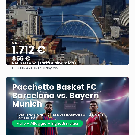
da
1.712 €
856 €
Per persona (tariffa dinamica)
DESTINAZIONE:
Glasgow
Vedere di più
Pacchetto Basket FC
Barcelona vs. Bayern
Munich
1 DESTINAZIONI
2 RETE DI TRASPORTO
2 NOTTI
1 ATTIVITÀ
Volo + Alloggio + Biglietti inclusi