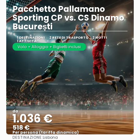
Pacchetto Pallamano
Sporting CP vs. CS Dinamo
București
1 DESTINAZIONI
2 RETE DI TRASPORTO
2 NOTTI
1 ATTIVITÀ
Volo + Alloggio + Biglietti inclusi
da
1.036 €
518 €
Per persona (tariffa dinamica)
DESTINAZIONE:
Lisbona