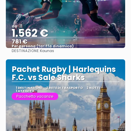
da
1.562 €
781 €
Per persona (tariffa dinamica)
DESTINAZIONE:
Kaunas
Vedere di più
Pachet Rugby | Harlequins
F.C. vs Sale Sharks
1 DESTINAZIONI
2 RETE DI TRASPORTO
2 NOTTI
1 ATTIVITÀ
Pacchetto vacanze