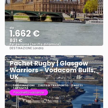
da
1.662 €
831 €
Per persona (tariffa dinamica)
DESTINAZIONE:
Londra
Vedere di più
Pachet Rugby | Glasgow
Warriors - Vodacom Bulls,
UK
1 DESTINAZIONI
2 RETE DI TRASPORTO
2 NOTTI
1 ATTIVITÀ
Pacchetto vacanze