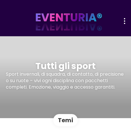
Tutti gli sport
Sport invernali, di squadra, di contatto, di precisione
o su ruote – vivi ogni disciplina con pacchetti
completi. Emozione, viaggio e accesso garantiti.
Temi