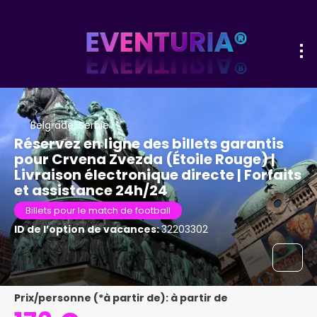
Belgrade, Serbie
Réservez en ligne des billets garantis
pour Crvena Zvezda (Étoile Rouge) |
Livraison électronique directe | Forfaits
et assistance 24h/24
Billets pour le match de football
ID de l’option de vacances:
32203302
Prix/personne (*à partir de): à partir de