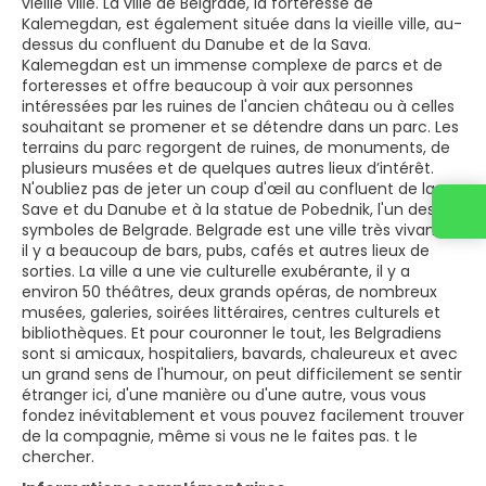
vieille ville. La ville de Belgrade, la forteresse de
Kalemegdan, est également située dans la vieille ville, au-
dessus du confluent du Danube et de la Sava.
Kalemegdan est un immense complexe de parcs et de
forteresses et offre beaucoup à voir aux personnes
intéressées par les ruines de l'ancien château ou à celles
souhaitant se promener et se détendre dans un parc. Les
terrains du parc regorgent de ruines, de monuments, de
plusieurs musées et de quelques autres lieux d’intérêt.
N'oubliez pas de jeter un coup d'œil au confluent de la
Save et du Danube et à la statue de Pobednik, l'un des
symboles de Belgrade. Belgrade est une ville très vivante,
il y a beaucoup de bars, pubs, cafés et autres lieux de
sorties. La ville a une vie culturelle exubérante, il y a
environ 50 théâtres, deux grands opéras, de nombreux
musées, galeries, soirées littéraires, centres culturels et
bibliothèques. Et pour couronner le tout, les Belgradiens
sont si amicaux, hospitaliers, bavards, chaleureux et avec
un grand sens de l'humour, on peut difficilement se sentir
étranger ici, d'une manière ou d'une autre, vous vous
fondez inévitablement et vous pouvez facilement trouver
de la compagnie, même si vous ne le faites pas. t le
chercher.