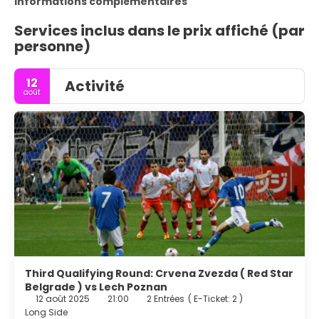
Informations complémentaires
Services inclus dans le prix affiché (par
personne)
12
Activité
août
Third Qualifying Round: Crvena Zvezda ( Red Star
Belgrade ) vs Lech Poznan
12 août 2025
21:00
2 Entrées
(
E-Ticket: 2
)
Long Side