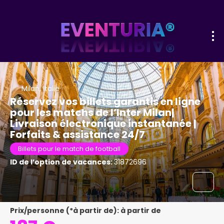
Milan, Italie
Réservez vos billets garantis en ligne
pour les matchs de l’Inter Milan|
Livraison électronique instantanée |
Forfaits & assistance 24/7
Billets pour le match de football
ID de l’option de vacances:
31872696
Prix/personne (*à partir de): à partir de