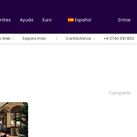
mites
Ayuda
Euro
Español
Entrar
es Web
Explora más
Contáctanos
+4 0740 091 802
Compartir