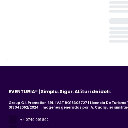
EVENTURIA® | Simplu. Sigur. Alături de idoli.
Group G4 Promotion SRL | VAT RO15308727 | Licencia De Turismo 7
019042062/2024 | Imágenes generadas por IA. Cualquier similitu
+4 0740 091 802