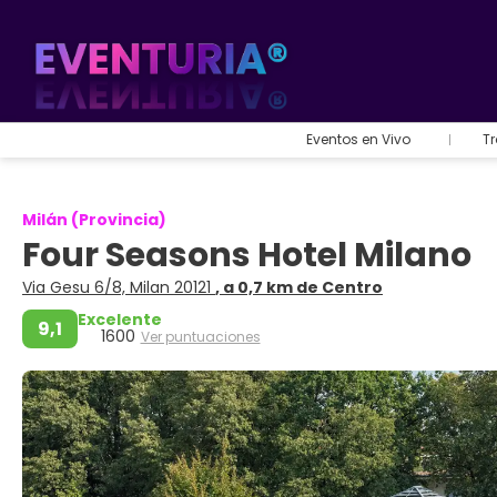
Eventos en Vivo
Tr
Milán (Provincia)
Four Seasons Hotel Milano
Via Gesu 6/8, Milan 20121
, a 0,7 km de Centro
Excelente
9,1
1600
Ver puntuaciones