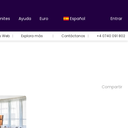
mites
Ayuda
Euro
Español
Entrar
es Web
Explora más
Contáctanos
+4 0740 091 802
Compartir