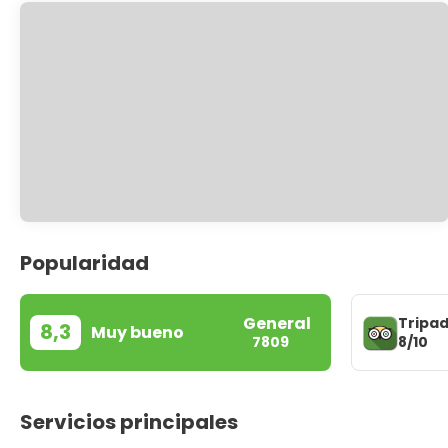
Popularidad
General
Tripad
8,3
Muy bueno
8/10
7809
Servicios principales