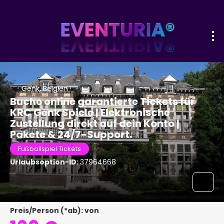
Genk, Belgien
Buche online garantierte Tickets für
KRC Genk Spiele | Elektronische
Zustellung direkt auf dein Konto |
Pakete & 24/7-Support.
Fußballspiel Tickets
Urlaubsoption-ID:
37964668
Preis/Person (*ab): von