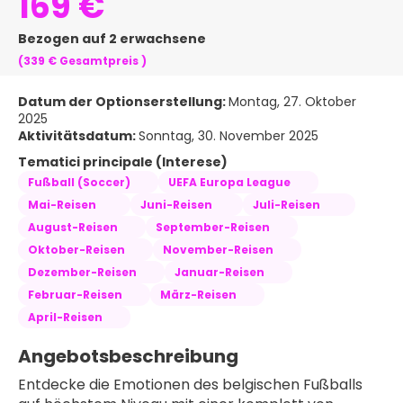
169 €
Bezogen auf 2 erwachsene
(339 €
Gesamtpreis
)
Datum der Optionserstellung:
Montag, 27. Oktober
2025
Aktivitätsdatum:
Sonntag, 30. November 2025
Tematici principale (Interese)
Fußball (Soccer)
UEFA Europa League
Mai-Reisen
Juni-Reisen
Juli-Reisen
August-Reisen
September-Reisen
Oktober-Reisen
November-Reisen
Dezember-Reisen
Januar-Reisen
Februar-Reisen
März-Reisen
April-Reisen
Angebotsbeschreibung
Entdecke die Emotionen des belgischen Fußballs 