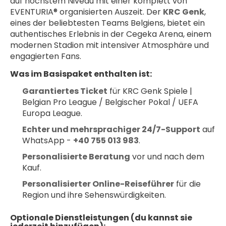
auf höchstem Niveau mit einer komplett von 
EVENTURIA® organisierten Auszeit. Der 
KRC Genk
, 
eines der beliebtesten Teams Belgiens, bietet ein 
authentisches Erlebnis in der Cegeka Arena, einem 
modernen Stadion mit intensiver Atmosphäre und 
engagierten Fans.
Was im Basispaket enthalten ist:
Garantiertes Ticket
 für KRC Genk Spiele | 
Belgian Pro League / Belgischer Pokal / UEFA 
Europa League.
Echter und mehrsprachiger 24/7-Support
 auf 
WhatsApp - 
+40 755 013 983
.
Personalisierte Beratung
 vor und nach dem 
Kauf.
Personalisierter Online-Reiseführer
 für die 
Region und ihre Sehenswürdigkeiten.
Optionale Dienstleistungen (du kannst sie 