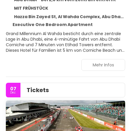
MIT FRÜHSTÜCK
Hazza Bin Zayed St, Al Wahda Complex, Abu Dhabi 107080
Executive One Bedroom Apartment
Grand Millennium Al Wahda besticht durch eine zentrale
Lage in Abu Dhabi, eine 4-minütige Fahrt von Abu Dhabi
Corniche und 7 Minuten von Etihad Towers entfernt.
Dieses Hotel für Familien ist 5 km von Corniche Beach und
11,2 km von Messegelände Abu Dhabi National Exhibition
Centre entfernt.
Mehr Infos
Gönn dir einen Besuch des Wellnessbereichs, der
Massagen, Körperbehandlungen und
Gesichtsbehandlungen bietet. Du kannst von folgenden
07
Tickets
Freizeiteinrichtungen profitieren: Fitnesscenter,
Dez.
Außenpool und Sauna. Kostenloses WLAN, ein Concierge-
Service und ein Souvenirladen/Kiosk stehen ebenfalls zur
Verfügung. Das Meer erreichst du mit dem Shuttle
(gegen Gebühr) bequem und einfach.
Gönn dir einen Aufenthalt in einem der 840 Zimmer, die
über Kamine und einen Smart-TV verfügen. Dein Pillowtop