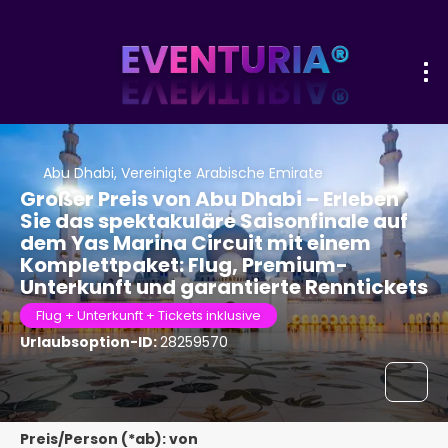
Abu Dhabi, Vereinigte Arabische Emirate
Großer Preis von Abu Dhabi – Erleben
Sie das spektakuläre Saisonfinale auf
dem Yas Marina Circuit mit einem
Komplettpaket: Flug, Premium-
Unterkunft und garantierte Renntickets
Flug + Unterkunft + Tickets inklusive
Urlaubsoption-ID:
28259570
Preis/Person (*ab): von