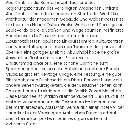
Abu Dhabi ist die Bundeshauptstadt und das
Regierungszentrum der Vereinigten Arabischen Emirate.
Abu Dhabi ist eine der modernsten Städte der Welt. Die
Architektur der modernen Gebäude und Wolkenkratzer ist
die beste im Nahen Osten. Große Gärten und Parks, grüne
Boulevards, die alle Straßen und Wege säumen, raffinierte
Hochhäuser, die Präsenz aller internationalen
Luxushotelketten, opulente Einkaufszentren, Kulturzentren
und Veranstaltungen bieten den Touristen das ganze Jahr
über ein einzigartiges Erlebnis. Abu Dhabi hat eine große
Auswahl an Restaurants zum Essen, viele
Einkaufsmöglichkeiten, eine schöne Corniche zum
Spazierengehen, einige gute Hotels und mehrere Beach
Clubs. Es gibt ein Heritage Village, eine Festung, eine gute
Bibliothek, einen Fischmarkt, die Dhau-Bauwerft und viele
andere Sehenswürdigkeiten, die der Besucher sehen kann.
Eine der Hauptattraktionen ist die Sheikh Zayed Moschee.
Diese Moschee ist wirklich atemberaubend. Die Struktur ist
einfach wunderbar und die Dekoration im Inneren eine
der raffiniertesten. Abu Dhabi wurde auf einer Insel vor der
Hauptküste der Vereinigten Arabischen Emirate erbaut
und ist eine kompakte, moderne, organisierte und
zivilisierte Stadt.