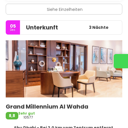
Siehe Einzelheiten
05
Unterkunft
3 Nächte
Dez.
Grand Millennium Al Wahda
Sehr gut
8,8
10577
Abu Dhabi - Bei 2,0 km vom Zentrum entfernt