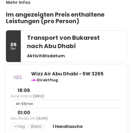
Mehr Infos
Im angezeigten Preis enthaltene
Leistungen (pro Person)
Transport von Bukarest
05
nach Abu Dhabi
Dez.
Aktivitätsdatum
Wizz Air Abu Dhabi - 5W 3265
Direktflug
18:05
Aurel Vlaicu
(BBU)
4h 55min
01:00
Abu Dhabi Intl
(AUH)
1 Handtasche
+1 tag
Basic