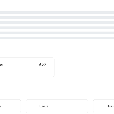
ia
627
h
Luxus
Haus