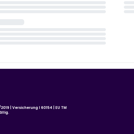
019 | Versicherung I 60154 | EU TM
llig.