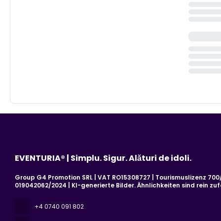
EVENTURIA® | Simplu. Sigur. Alături de idoli.
Group G4 Promotion SRL | VAT RO15308727 | Tourismuslizenz 700/2
019042062/2024 | KI-generierte Bilder. Ähnlichkeiten sind rein zufä
+4 0740 091 802