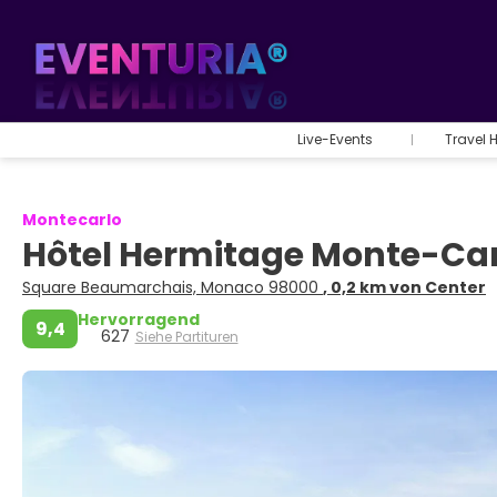
Live-Events
Travel 
Montecarlo
Hôtel Hermitage Monte-Ca
Square Beaumarchais, Monaco 98000
, 0,2 km von Center
Hervorragend
9,4
627
Siehe Partituren