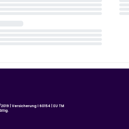
019 | Versicherung I 60154 | EU TM
llig.