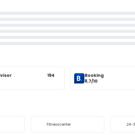
visor
194
Booking
8,7/10
Fitnesscenter
24-S