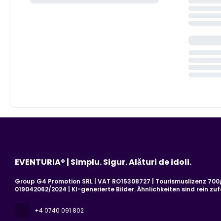
EVENTURIA® | Simplu. Sigur. Alături de idoli.
Group G4 Promotion SRL | VAT RO15308727 | Tourismuslizenz 700/2
019042062/2024 | KI-generierte Bilder. Ähnlichkeiten sind rein zufä
+4 0740 091 802