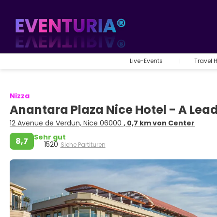
Live-Events
Travel 
Nizza
Anantara Plaza Nice Hotel - A Lead
12 Avenue de Verdun, Nice 06000
, 0,7 km von Center
Sehr gut
8,7
1520
Siehe Partituren