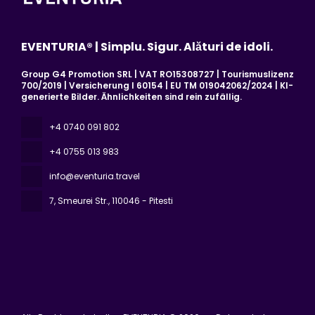
EVENTURIA® | Simplu. Sigur. Alături de idoli.
Group G4 Promotion SRL | VAT RO15308727 | Tourismuslizenz
700/2019 | Versicherung I 60154 | EU TM 019042062/2024 | KI-
generierte Bilder. Ähnlichkeiten sind rein zufällig.
+4 0740 091 802
+4 0755 013 983
info@eventuria.travel
7, Smeurei Str.
, 110046 - Pitesti