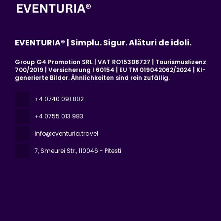
EVENTURIA® | Simplu. Sigur. Alături de idoli.
Group G4 Promotion SRL | VAT RO15308727 | Tourismuslizenz
700/2019 | Versicherung I 60154 | EU TM 019042062/2024 | KI-
generierte Bilder. Ähnlichkeiten sind rein zufällig.
+4 0740 091 802
+4 0755 013 983
info@eventuria.travel
7, Smeurei Str.
, 110046 - Pitesti