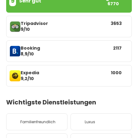
9
Sehr gut
6770
Tripadvisor
3653
9/10
Booking
2117
8,9/10
Expedia
1000
9,2/10
Wichtigste Dienstleistungen
Familienfreundlich
Luxus