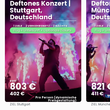
Deftones Konzert |
Defto
Stuttgart,
Münc
Deutschland
Deut
1 ZIELE
2 VERKEHRSNETZ
2 NÄCHTE
1 ZIELE
2
Flug + Unterkunft + Optionale Tickets
Flug + Un
von
von
803 €
821 
402 €
411 €
Pro Person (dynamische
Preisgestaltung)
ZIEL:
ZIEL:
Stuttgart
Münch
Sehen