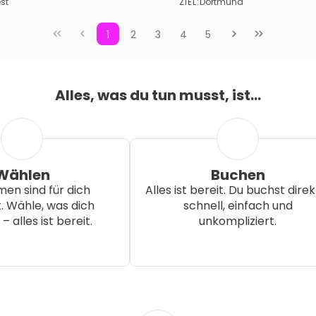
ZIEL:
st
Dortmund
Sehen
Sehen
1
2
3
4
5
Alles, was du tun musst, ist...
Wählen
Buchen
en sind für dich
Alles ist bereit. Du buchst direk
 Wähle, was dich
schnell, einfach und
 – alles ist bereit.
unkompliziert.