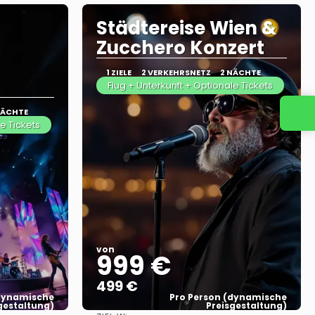
Städtereise Wien &
Zucchero Konzert
1 ZIELE
2 VERKEHRSNETZ
2 NÄCHTE
Flug + Unterkunft + Optionale Tickets
NÄCHTE
e Tickets
von
999 €
499 €
(dynamische
Pro Person (dynamische
gestaltung)
Preisgestaltung)