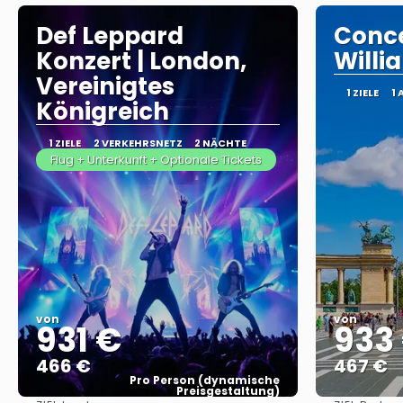
Def Leppard
Conce
Konzert | London,
Willi
Vereinigtes
1 ZIELE
1 
Königreich
1 ZIELE
2 VERKEHRSNETZ
2 NÄCHTE
Flug + Unterkunft + Optionale Tickets
von
von
931 €
933
466 €
467 €
Pro Person (dynamische
Preisgestaltung)