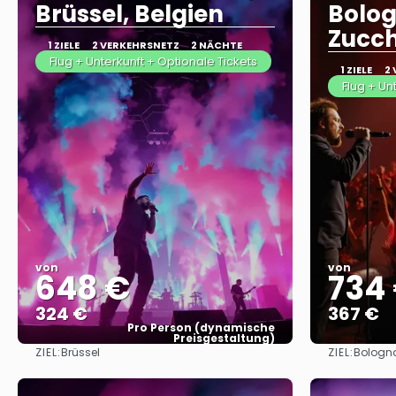
Brüssel, Belgien
Bolo
Zucch
1 ZIELE
2 VERKEHRSNETZ
2 NÄCHTE
Flug + Unterkunft + Optionale Tickets
1 ZIELE
2
Flug + Un
von
von
648 €
734
324 €
367 €
Pro Person (dynamische
Preisgestaltung)
ZIEL:
ZIEL:
Brüssel
Bologn
Sehen