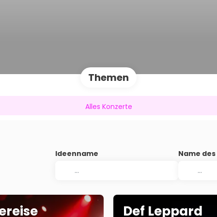
Themen
Alles Konzerte
Ideenname
Name des 
ereise
Def Leppard