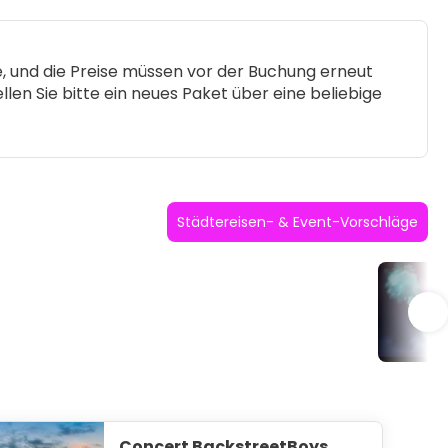
te, und die Preise müssen vor der Buchung erneut
llen Sie bitte ein neues Paket über eine beliebige
Städtereisen- & Event-Vorschläge
Po
Concert BackstreetBoys,