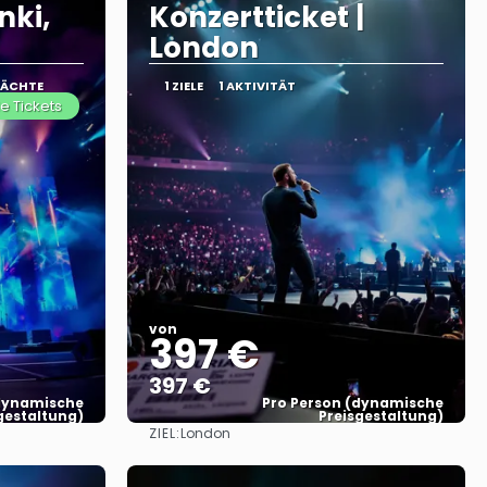
nki,
Konzertticket |
London
NÄCHTE
1 ZIELE
1 AKTIVITÄT
e Tickets
von
397 €
397 €
(dynamische
Pro Person (dynamische
gestaltung)
Preisgestaltung)
ZIEL:
London
Sehen