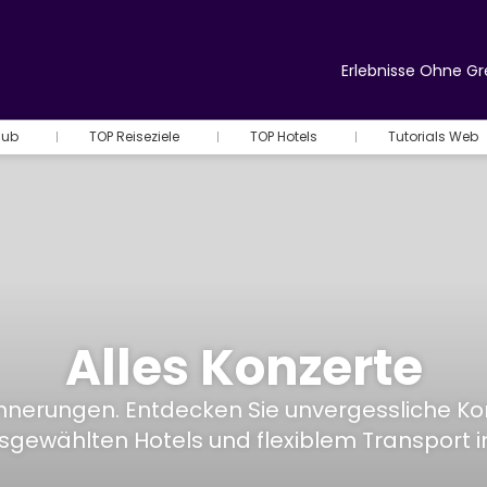
Erlebnisse Ohne G
Hub
TOP Reiseziele
TOP Hotels
Tutorials Web
Alles Konzerte
e Erinnerungen. Entdecken Sie unvergessliche 
ausgewählten Hotels und flexiblem Transport 