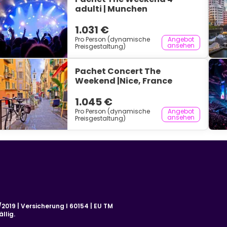
adulti | Munchen
1.031 €
Pro Person (dynamische
Angebot
ansehen
Preisgestaltung)
Pachet Concert The
Weekend |Nice, France
1.045 €
Pro Person (dynamische
Angebot
ansehen
Preisgestaltung)
019 | Versicherung I 60154 | EU TM
llig.