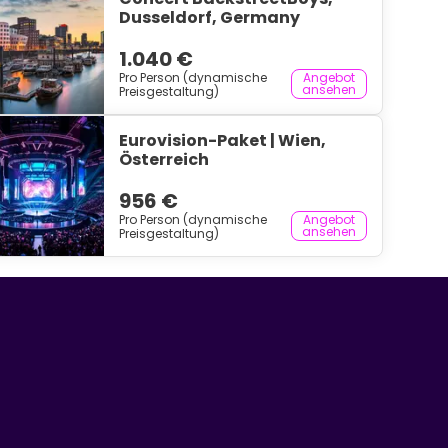
Dusseldorf, Germany
1.040 €
Pro Person (dynamische
Angebot
ansehen
Preisgestaltung)
Eurovision-Paket | Wien,
Österreich
956 €
Pro Person (dynamische
Angebot
ansehen
Preisgestaltung)