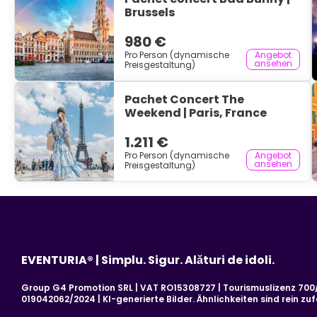
Brussels
980 €
Pro Person (dynamische
Angebot
ansehen
Preisgestaltung)
Pachet Concert The
Weekend | Paris, France
1.211 €
Pro Person (dynamische
Angebot
ansehen
Preisgestaltung)
EVENTURIA® | Simplu. Sigur. Alături de idoli.
Group G4 Promotion SRL | VAT RO15308727 | Tourismuslizenz 700/2
019042062/2024 | KI-generierte Bilder. Ähnlichkeiten sind rein zufä