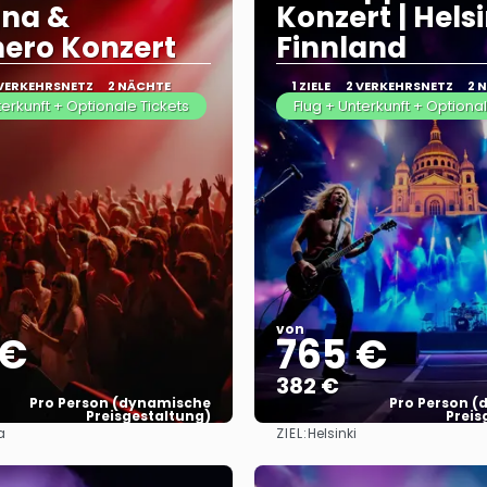
gna &
Konzert | Helsi
ero Konzert
Finnland
 VERKEHRSNETZ
2 NÄCHTE
1 ZIELE
2 VERKEHRSNETZ
2 
terkunft + Optionale Tickets
Flug + Unterkunft + Optional
von
 €
765 €
382 €
Pro Person (dynamische
Pro Person 
Preisgestaltung)
Preis
ZIEL:
a
Helsinki
Sehen
Sehen