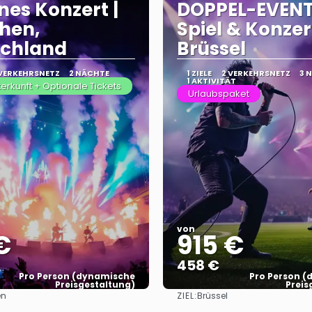
nes Konzert |
DOPPEL-EVENT
hen,
Spiel & Konzer
schland
Brüssel
 VERKEHRSNETZ
2 NÄCHTE
1 ZIELE
2 VERKEHRSNETZ
3 
1 AKTIVITÄT
terkunft + Optionale Tickets
Urlaubspaket
von
€
915 €
458 €
Pro Person (dynamische
Pro Person 
Preisgestaltung)
Preis
ZIEL:
en
Brüssel
Sehen
Sehen