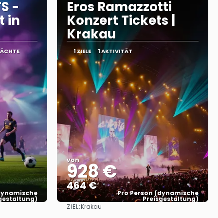
S -
Eros Ramazzotti
t in
Konzert Tickets |
Krakau
NÄCHTE
1 ZIELE
1 AKTIVITÄT
von
928 €
464 €
(dynamische
Pro Person (dynamische
gestaltung)
Preisgestaltung)
ZIEL:
Krakau
Sehen