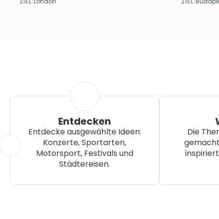
ZIEL:
ZIEL:
London
Budape
Sehen
Entdecken
Entdecke ausgewählte Ideen:
Die Them
Konzerte, Sportarten,
gemacht.
Motorsport, Festivals und
inspiriert
Städtereisen.