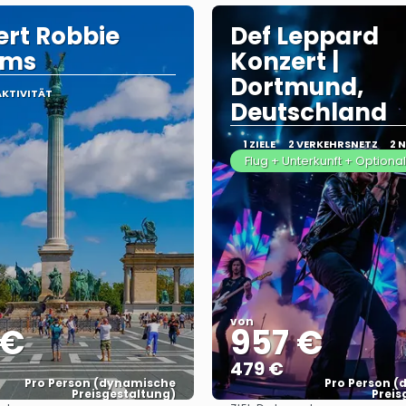
rt Robbie
Def Leppard
ams
Konzert |
Dortmund,
AKTIVITÄT
Deutschland
1 ZIELE
2 VERKEHRSNETZ
2 
Flug + Unterkunft + Optional
von
 €
957 €
479 €
Pro Person (dynamische
Pro Person 
Preisgestaltung)
Preis