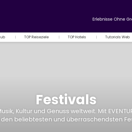
Erlebnisse Ohne G
Hub
TOP Reiseziele
TOP Hotels
Tutorials Web
Festivals
ik, Kultur und Genuss weltweit. Mit EVENTURIA
 den beliebtesten und überraschendsten Fest