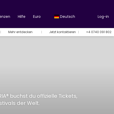
renzen
Hilfe
Euro
Deutsch
Log-in
Mehr entdecken
Jetzt kontaktieren
+4 0740 091 802
® buchst du offizielle Tickets,
ivals der Welt.