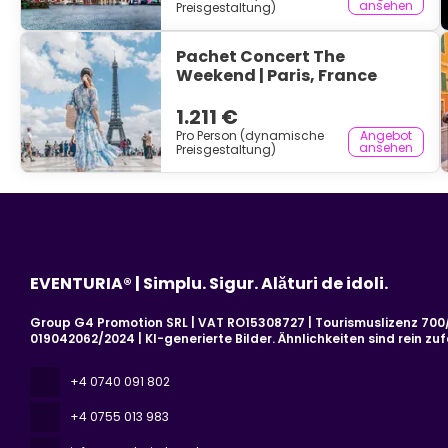
ansehen
Preisgestaltung)
Pachet Concert The
Weekend | Paris, France
1.211 €
Pro Person (dynamische
Angebot
ansehen
Preisgestaltung)
EVENTURIA® | Simplu. Sigur. Alături de idoli.
Group G4 Promotion SRL | VAT RO15308727 | Tourismuslizenz 700/2
019042062/2024 | KI-generierte Bilder. Ähnlichkeiten sind rein zufä
+4 0740 091 802
+4 0755 013 983