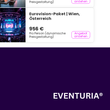
ansehen
Preisgestaltung)
Eurovision-Paket | Wien,
Österreich
956 €
Pro Person (dynamische
Angebot
ansehen
Preisgestaltung)