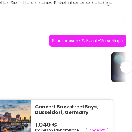
llen Sie bitte ein neues Paket über eine beliebige
Städtereisen- & Event-Vorschläge
Po
Concert BackstreetBoys,
Dusseldorf, Germany
1.040 €
Pro Person (dynamische
Angebot