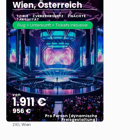
Wien, Österreich
1 ZIELE
2 VERKEHRSNETZ
2 NÄCHTE
1 AKTIVITÄT
Flug + Unterkunft + Tickets inklusive
von
1.911 €
956 €
Pro Person (dynamische
Preisgestaltung)
ZIEL:
Wien
Sehen