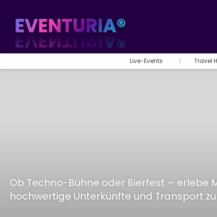
Live-Events
Travel 
Ob Techno-Bühne oder Bierfest – erlebe Mus
hochwertige Unterkünfte und Transport zu