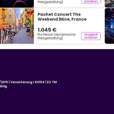
ansehen
Preisgestaltung)
Pachet Concert The
Weekend |Nice, France
1.045 €
Pro Person (dynamische
Angebot
ansehen
Preisgestaltung)
019 | Versicherung I 60154 | EU TM
llig.